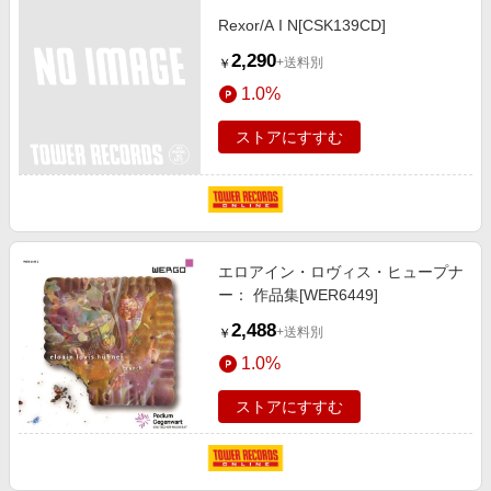
Rexor/A I N[CSK139CD]
2,290
+送料別
￥
1.0%
ストアにすすむ
エロアイン・ロヴィス・ヒュープナ
ー： 作品集[WER6449]
2,488
+送料別
￥
1.0%
ストアにすすむ