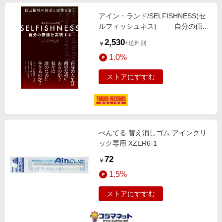
アイン・ランド/SELFISHNESS(セ
ルフィッシュネス) ―― 自分の価値
を実現する[9784908148224]
2,530
+送料別
￥
1.0%
ストアにすすむ
ぺんてる 替え消しゴム アインクリ
ック専用 XZER6-1
72
￥
1.5%
ストアにすすむ