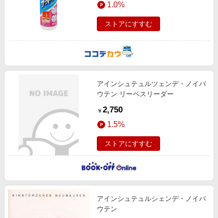
1.0%
エンタメ
楽天サービス特集
スポーツ・アウトドア・ゴルフ
ストアにすすむ
旅行特集
インテリア・寝具
わくわく夏特集
ペット・花・DIY・車
とことん買い物チャレンジ
旅行・レジャー・ホテル予約
Apple公式サイト×楽天カード分割払い
アインシュテュルツェンデ・ノイバ
生活・お役立ち
Qoo10メガポ
ウテン リーベスリーダー
金融・マネー・保険
Samsung ボーナスキャンペーン
2,750
￥
デジタルコンテンツ
週末の高還元 夏の長期版
1.5%
ビジネス・その他サービス
ストアにすすむ
アインシュテュルシェンデ・ノイバ
ウテン