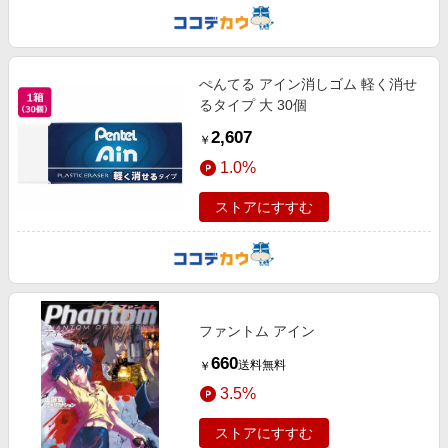
ぺんてる アイン消しゴム 軽く消せ
るタイプ 大 30個
2,607
￥
1.0%
ストアにすすむ
ファントム アイン
660
送料無料
￥
3.5%
ストアにすすむ