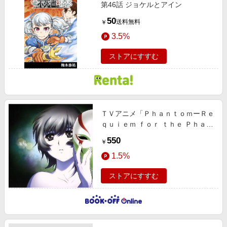
第46話 ジョケルとアイン
50
送料無料
￥
3.5%
ストアにすすむ
ＴＶアニメ「ＰｈａｎｔｏｍーＲｅ
ｑｕｉｅｍ ｆｏｒ ｔｈｅ Ｐｈａｎ
ｔｏｍー」インスパイアードマキシ
550
￥
「アイン」
1.5%
ストアにすすむ