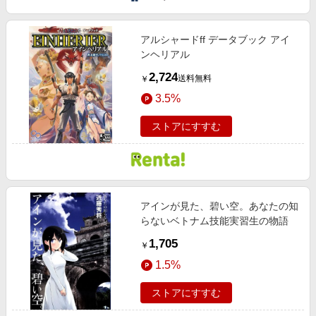
アルシャードff データブック アイ
ンヘリアル
2,724
送料無料
￥
3.5%
ストアにすすむ
アインが見た、碧い空。あなたの知
らないベトナム技能実習生の物語
1,705
￥
1.5%
ストアにすすむ