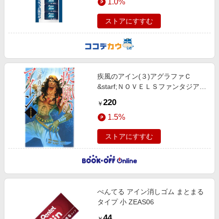
1.0%
ストアにすすむ
疾風のアイン(３)アグラファＣ
&starf;ＮＯＶＥＬＳファンタジアア
グラファ３
220
￥
1.5%
ストアにすすむ
ぺんてる アイン消しゴム まとまる
タイプ 小 ZEAS06
44