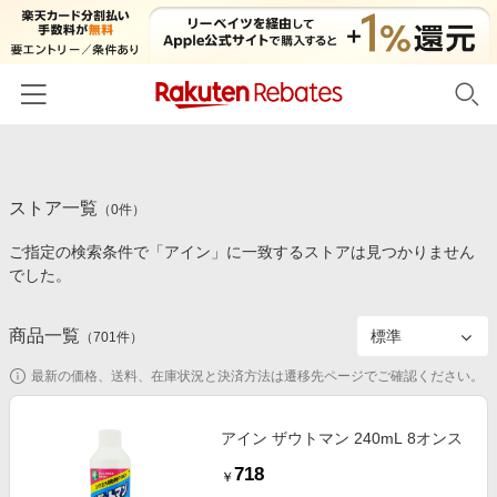
ホーム
ストア一覧
カテゴリー一覧
（
0
件）
ご指定の検索条件で「アイン」に一致するストアは見つかりません
百貨店・総合ECモール
イベント一覧
でした。
ファッション・インナー・小物
リーベイツ注目ストア
ヘルプ
食品・スイーツ・お酒
商品一覧
（
701
件）
初回購入者限定特典
友達紹介
日用品・キッチン用品
対象ストア新規限定特典
最新の価格、送料、在庫状況と決済方法は遷移先ページでご確認ください。
コスメ・健康・医薬品
楽天IDでログイン/会員登録
新着ストアのご紹介
キッズ・ベビー用品
アイン ザウトマン 240mL 8オンス
電子書籍特集
718
家電・PC・スマホ・カメラ
￥
楽天ペイ導入ストア