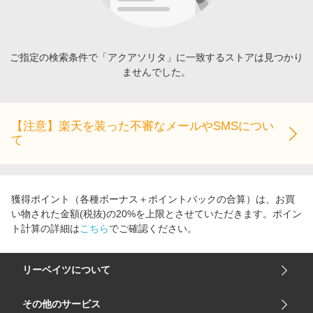
エンタメ
楽天サービス特集
スポーツ・アウトドア・ゴルフ
旅行特集
インテリア・寝具
ご指定の検索条件で「アクアソリタ」に一致するストアは見つかり
わくわく夏特集
ませんでした。
ペット・花・DIY・車
とことん買い物チャレンジ
旅行・レジャー・ホテル予約
Apple公式サイト×楽天カード分割払い
生活・お役立ち
【注意】楽天を装った不審なメールやSMSについ
Qoo10メガポ
て
金融・マネー・保険
Samsung ボーナスキャンペーン
デジタルコンテンツ
週末の高還元 夏の長期版
ビジネス・その他サービス
獲得ポイント（各種ボーナス＋ポイントバックの合算）は、お買
い物された金額(税抜)の20%を上限とさせていただきます。ポイン
ト計算の詳細は
こちら
でご確認ください。
リーベイツについて
会社概要
その他のサービス