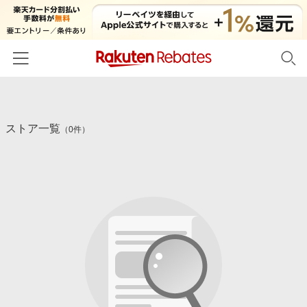
ホーム
ストア一覧
カテゴリー一覧
（0件）
百貨店・総合ECモール
イベント一覧
ファッション・インナー・小物
リーベイツ注目ストア
ヘルプ
食品・スイーツ・お酒
初回購入者限定特典
友達紹介
日用品・キッチン用品
対象ストア新規限定特典
コスメ・健康・医薬品
楽天IDでログイン/会員登録
新着ストアのご紹介
キッズ・ベビー用品
電子書籍特集
家電・PC・スマホ・カメラ
楽天ペイ導入ストア