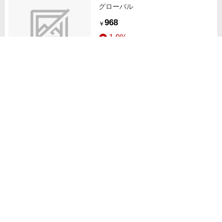
グローバル
968
￥
1.0%
ストアにすすむ
◆あざらしスポンジ ホワイト
（002）
308
+送料固定
￥
2.5%
ストアにすすむ