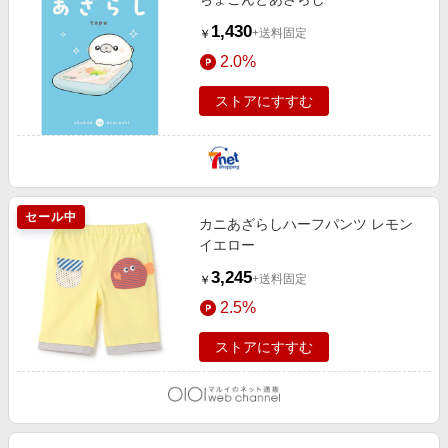
1,430
+送料固定
￥
2.0%
ストアにすすむ
セール中
カニあざらしハーフパンツ レモン
イエロー
3,245
+送料固定
￥
2.5%
ストアにすすむ