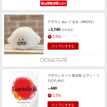
アザラシ ぬいぐるみ（MK221）
3,740
+送料固定
￥
2.5%
ストアにすすむ
アザラシヴィリ 無言歌 ピアノ・ソ
ロのための
440
￥
1.5%
ストアにすすむ