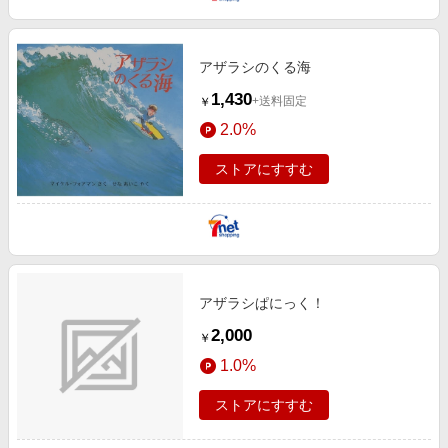
アザラシのくる海
1,430
+送料固定
￥
2.0%
ストアにすすむ
アザラシぱにっく！
2,000
￥
1.0%
ストアにすすむ