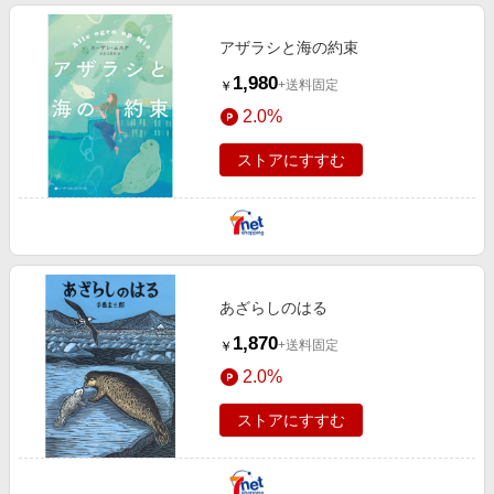
アザラシと海の約束
1,980
+送料固定
￥
2.0%
ストアにすすむ
あざらしのはる
1,870
+送料固定
￥
2.0%
ストアにすすむ