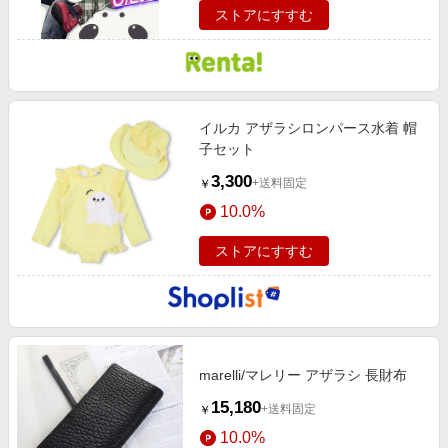
ストアにすすむ
イルカ アザラシロンパース水着 帽
子セット
3,300
+送料固定
￥
10.0%
ストアにすすむ
marelli/マレリー アザラシ 長財布
15,180
+送料固定
￥
10.0%