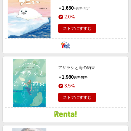
1,650
+送料固定
￥
2.0%
ストアにすすむ
アザラシと海の約束
1,980
送料無料
￥
3.5%
ストアにすすむ