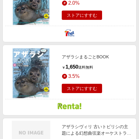
2.0%
エンタメ
楽天サービス特集
スポーツ・アウトドア・ゴルフ
ストアにすすむ
旅行特集
インテリア・寝具
お中元特集2026
ペット・花・DIY・車
わくわく夏特集
旅行・レジャー・ホテル予約
とことん買い物チャレンジ
生活・お役立ち
アザラシまるごとBOOK
Apple公式サイト×楽天カード分割払い
金融・マネー・保険
1,650
送料無料
￥
Qoo10メガポ
デジタルコンテンツ
3.5%
ビジネス・その他サービス
ストアにすすむ
アザラシヴィリ 古いトビリシの主
題による幻想曲弦楽オーケストラと