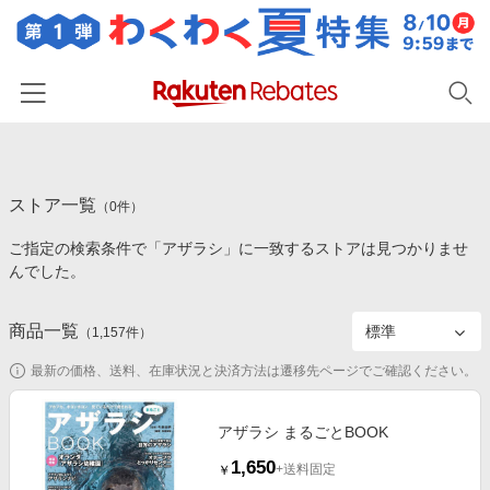
ホーム
ストア一覧
カテゴリー一覧
（
0
件）
ご指定の検索条件で「アザラシ」に一致するストアは見つかりませ
百貨店・総合ECモール
イベント一覧
んでした。
ファッション・インナー・小物
リーベイツ注目ストア
ヘルプ
食品・スイーツ・お酒
商品一覧
（
1,157
件）
初回購入者限定特典
友達紹介
日用品・キッチン用品
対象ストア新規限定特典
最新の価格、送料、在庫状況と決済方法は遷移先ページでご確認ください。
コスメ・健康・医薬品
楽天IDでログイン/会員登録
新着ストアのご紹介
キッズ・ベビー用品
アザラシ まるごとBOOK
電子書籍特集
1,650
家電・PC・スマホ・カメラ
+送料固定
￥
楽天ペイ導入ストア