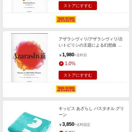
ストアにすすむ
アザラシヴィリ/アザラシヴィリ/古
いトビリシの主題による幻想曲 弦
楽オーケストラとピアノのための
1,980
+送料別
￥
[9784118998336]
1.0%
ストアにすすむ
キッピス あざらし バスタオル グリ
ーン
3,850
+送料固定
￥