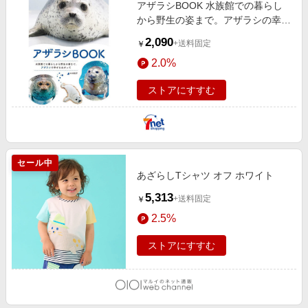
アザラシBOOK 水族館での暮らし
から野生の姿まで。アザラシの幸せ
をねがって
2,090
+送料固定
￥
2.0%
ストアにすすむ
セール中
あざらしTシャツ オフ ホワイト
5,313
+送料固定
￥
2.5%
ストアにすすむ