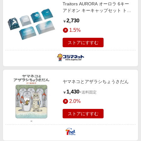
Traitors AURORA オーロラ 6キー
アドオン キーキャップセット トレ
イターズ ブルー tr-aurora-6-
2,730
￥
keycapset
1.5%
ストアにすすむ
ヤマネコとアザラシちょうさだん
1,430
+送料固定
￥
2.0%
ストアにすすむ