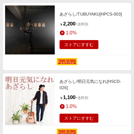
あざらし/TUBUYAKU[HPCS-003]
2,200
+送料別
￥
1.0%
ストアにすすむ
あざらし/明日元気になれ[HSCD-
026]
1,100
+送料別
￥
1.0%
ストアにすすむ