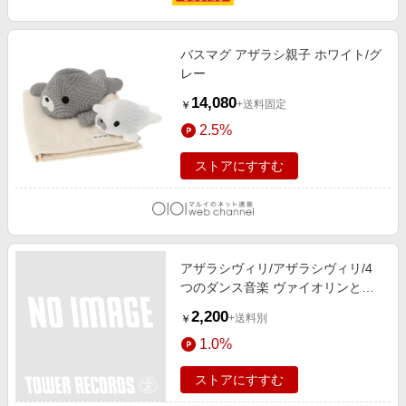
バスマグ アザラシ親子 ホワイト/グ
レー
14,080
+送料固定
￥
2.5%
ストアにすすむ
アザラシヴィリ/アザラシヴィリ/4
つのダンス音楽 ヴァイオリンとピ
アノのための[9784113382192]
2,200
+送料別
￥
1.0%
ストアにすすむ