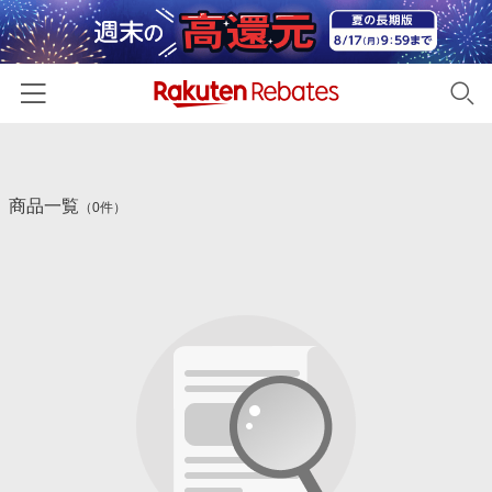
ホーム
商品一覧
カテゴリー一覧
（0件）
百貨店・総合ECモール
イベント一覧
ファッション・インナー・小物
リーベイツ注目ストア
ヘルプ
食品・スイーツ・お酒
初回購入者限定特典
友達紹介
日用品・キッチン用品
対象ストア新規限定特典
コスメ・健康・医薬品
楽天IDでログイン/会員登録
新着ストアのご紹介
キッズ・ベビー用品
電子書籍特集
家電・PC・スマホ・カメラ
楽天ペイ導入ストア