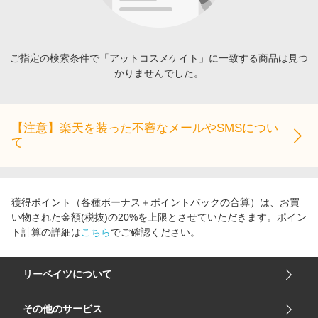
エンタメ
楽天サービス特集
スポーツ・アウトドア・ゴルフ
旅行特集
インテリア・寝具
ご指定の検索条件で「アットコスメケイト」に一致する商品は見つ
わくわく夏特集
かりませんでした。
ペット・花・DIY・車
とことん買い物チャレンジ
旅行・レジャー・ホテル予約
Apple公式サイト×楽天カード分割払い
生活・お役立ち
【注意】楽天を装った不審なメールやSMSについ
Qoo10メガポ
て
金融・マネー・保険
Samsung ボーナスキャンペーン
デジタルコンテンツ
週末の高還元 夏の長期版
ビジネス・その他サービス
獲得ポイント（各種ボーナス＋ポイントバックの合算）は、お買
い物された金額(税抜)の20%を上限とさせていただきます。ポイン
ト計算の詳細は
こちら
でご確認ください。
リーベイツについて
会社概要
その他のサービス