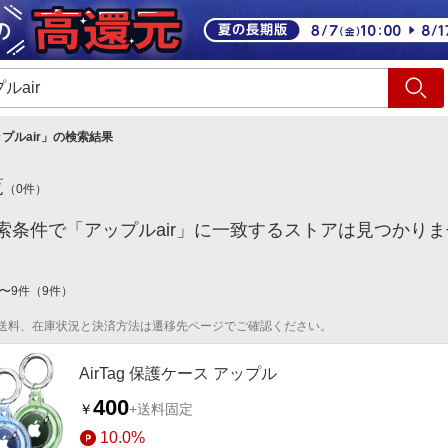
ショッピング
旅行
サ
プルair
」の検索結果
覧
（
0
件）
索条件で「アップルair」に一致するストアは見つかり
〜
9
件
（
9
件）
送料、在庫状況と決済方法は遷移先ページでご確認ください。
AirTag 保護ケース アップル
400
￥
+送料固定
10.0%