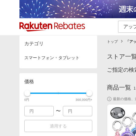
カテゴリー一覧
イベント一覧
トップ
「
アッ
カテゴリ
ストア一
スマートフォン・タブレット
ご指定の検
価格
商品一覧
1
最新の価格、
0
円
300,000
円+
〜
適用する