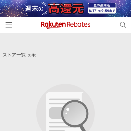
ホーム
ストア一覧
カテゴリー一覧
（0件）
百貨店・総合ECモール
イベント一覧
ファッション・インナー・小物
リーベイツ注目ストア
ヘルプ
食品・スイーツ・お酒
初回購入者限定特典
友達紹介
日用品・キッチン用品
対象ストア新規限定特典
コスメ・健康・医薬品
楽天IDでログイン/会員登録
新着ストアのご紹介
キッズ・ベビー用品
電子書籍特集
家電・PC・スマホ・カメラ
楽天ペイ導入ストア