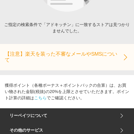
エンタメ
楽天サービス特集
スポーツ・アウトドア・ゴルフ
旅行特集
インテリア・寝具
ご指定の検索条件で「アドキッチン」に一致するストアは見つかり
わくわく夏特集
ませんでした。
ペット・花・DIY・車
とことん買い物チャレンジ
旅行・レジャー・ホテル予約
Apple公式サイト×楽天カード分割払い
生活・お役立ち
【注意】楽天を装った不審なメールやSMSについ
Qoo10メガポ
て
金融・マネー・保険
Samsung ボーナスキャンペーン
デジタルコンテンツ
週末の高還元 夏の長期版
ビジネス・その他サービス
獲得ポイント（各種ボーナス＋ポイントバックの合算）は、お買
い物された金額(税抜)の20%を上限とさせていただきます。ポイン
ト計算の詳細は
こちら
でご確認ください。
リーベイツについて
会社概要
その他のサービス