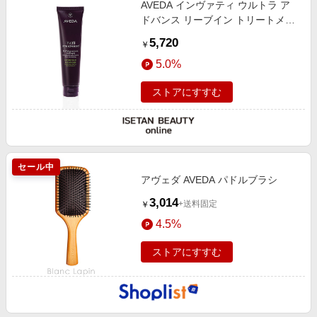
AVEDA インヴァティ ウルトラ ア
エンタメ
楽天サービス特集
ドバンス リーブイン トリートメン
スポーツ・アウトドア・ゴルフ
ト
旅行特集
5,720
￥
インテリア・寝具
わくわく夏特集
5.0%
ペット・花・DIY・車
とことん買い物チャレンジ
ストアにすすむ
旅行・レジャー・ホテル予約
Apple公式サイト×楽天カード分割払い
生活・お役立ち
Qoo10メガポ
金融・マネー・保険
Samsung ボーナスキャンペーン
セール中
デジタルコンテンツ
アヴェダ AVEDA パドルブラシ
週末の高還元 夏の長期版
ビジネス・その他サービス
3,014
+送料固定
￥
4.5%
ストアにすすむ