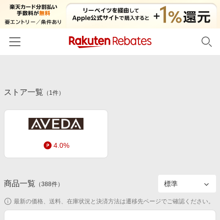
ホーム
ストア一覧
カテゴリー一覧
（
1
件）
百貨店・総合ECモール
イベント一覧
ファッション・インナー・小物
リーベイツ注目ストア
ヘルプ
食品・スイーツ・お酒
4.0%
初回購入者限定特典
友達紹介
日用品・キッチン用品
対象ストア新規限定特典
コスメ・健康・医薬品
楽天IDでログイン/会員登録
新着ストアのご紹介
商品一覧
（
388
件）
キッズ・ベビー用品
電子書籍特集
最新の価格、送料、在庫状況と決済方法は遷移先ページでご確認ください。
家電・PC・スマホ・カメラ
楽天ペイ導入ストア