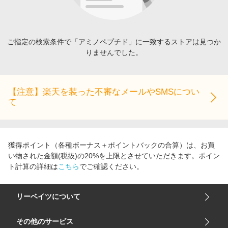
エンタメ
楽天サービス特集
スポーツ・アウトドア・ゴルフ
旅行特集
インテリア・寝具
ご指定の検索条件で「アミノペプチド」に一致するストアは見つか
わくわく夏特集
りませんでした。
ペット・花・DIY・車
とことん買い物チャレンジ
旅行・レジャー・ホテル予約
Apple公式サイト×楽天カード分割払い
生活・お役立ち
【注意】楽天を装った不審なメールやSMSについ
Qoo10メガポ
て
金融・マネー・保険
Samsung ボーナスキャンペーン
デジタルコンテンツ
週末の高還元 夏の長期版
ビジネス・その他サービス
獲得ポイント（各種ボーナス＋ポイントバックの合算）は、お買
い物された金額(税抜)の20%を上限とさせていただきます。ポイン
ト計算の詳細は
こちら
でご確認ください。
リーベイツについて
会社概要
その他のサービス