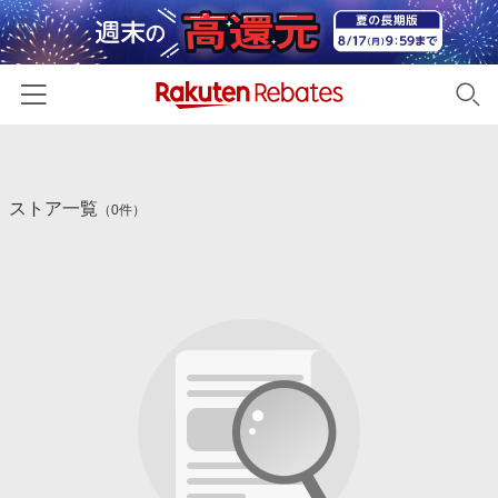
ホーム
ストア一覧
カテゴリー一覧
（0件）
百貨店・総合ECモール
イベント一覧
ファッション・インナー・小物
リーベイツ注目ストア
ヘルプ
食品・スイーツ・お酒
初回購入者限定特典
友達紹介
日用品・キッチン用品
対象ストア新規限定特典
コスメ・健康・医薬品
楽天IDでログイン/会員登録
新着ストアのご紹介
キッズ・ベビー用品
電子書籍特集
家電・PC・スマホ・カメラ
楽天ペイ導入ストア