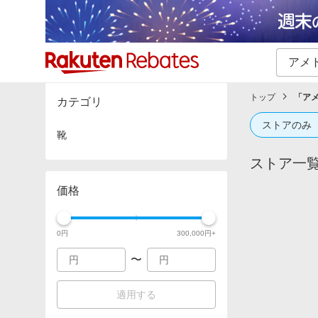
カテゴリー一覧
イベント一覧
トップ
「
ア
カテゴリ
ストアのみ
靴
ストア一
価格
0
円
300,000
円+
〜
適用する