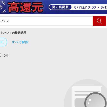
ショッピング
旅行
サ
メトハレ
」の検索結果
すべて解除
覧
（0件）