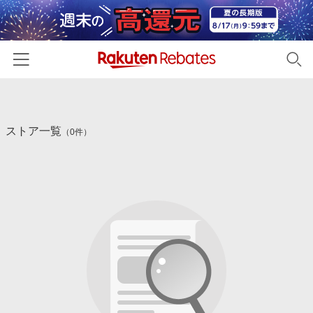
ホーム
ストア一覧
カテゴリー一覧
（0件）
百貨店・総合ECモール
イベント一覧
ファッション・インナー・小物
リーベイツ注目ストア
ヘルプ
食品・スイーツ・お酒
初回購入者限定特典
友達紹介
日用品・キッチン用品
対象ストア新規限定特典
コスメ・健康・医薬品
楽天IDでログイン/会員登録
新着ストアのご紹介
キッズ・ベビー用品
電子書籍特集
家電・PC・スマホ・カメラ
楽天ペイ導入ストア