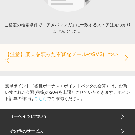
エンタメ
楽天サービス特集
スポーツ・アウトドア・ゴルフ
旅行特集
インテリア・寝具
ご指定の検索条件で「アメバマンガ」に一致するストアは見つかり
わくわく夏特集
ませんでした。
ペット・花・DIY・車
とことん買い物チャレンジ
旅行・レジャー・ホテル予約
Apple公式サイト×楽天カード分割払い
生活・お役立ち
【注意】楽天を装った不審なメールやSMSについ
Qoo10メガポ
て
金融・マネー・保険
Samsung ボーナスキャンペーン
デジタルコンテンツ
週末の高還元 夏の長期版
ビジネス・その他サービス
獲得ポイント（各種ボーナス＋ポイントバックの合算）は、お買
い物された金額(税抜)の20%を上限とさせていただきます。ポイン
ト計算の詳細は
こちら
でご確認ください。
リーベイツについて
会社概要
その他のサービス