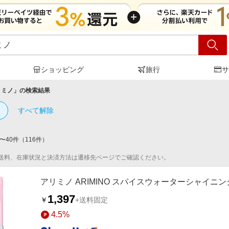
ショッピング
旅行
サ
リミノ
」の検索結果
すべて解除
〜
40
件
（
116
件）
送料、在庫状況と決済方法は遷移先ページでご確認ください。
アリミノ ARIMINO スパイスウォーターシャイニ
1,397
￥
+送料固定
4.5%