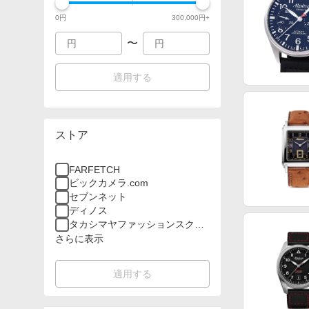
0
円
300,000
円+
〜
適用する
ストア
FARFETCH
ビックカメラ.com
セブンネット
ディノス
タカシマヤファッションスクエ
ア
さらに表示
適用する