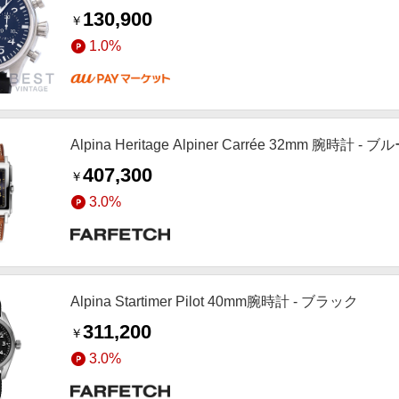
130,900
￥
1.0%
Alpina Heritage Alpiner Carrée 32mm 腕時計 - ブ
407,300
￥
3.0%
Alpina Startimer Pilot 40mm腕時計 - ブラック
311,200
￥
3.0%