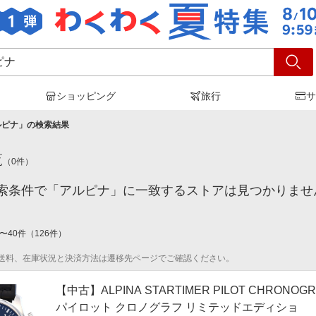
ショッピング
旅行
サ
ルピナ
」の検索結果
覧
（
0
件）
索条件で「アルピナ」に一致するストアは見つかりませ
〜
40
件
（
126
件）
送料、在庫状況と決済方法は遷移先ページでご確認ください。
【中古】ALPINA STARTIMER PILOT CHRONOG
パイロット クロノグラフ リミテッドエディショ