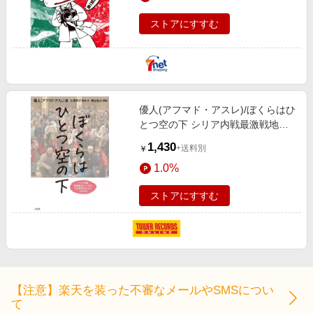
ストアにすすむ
優人(アフマド・アスレ)/ぼくらはひ
とつ空の下 シリア内戦最激戦地ア
レッポの日本語学生たちの1800日
1,430
+送料別
￥
[9784883035335]
1.0%
ストアにすすむ
【注意】楽天を装った不審なメールやSMSについ
て