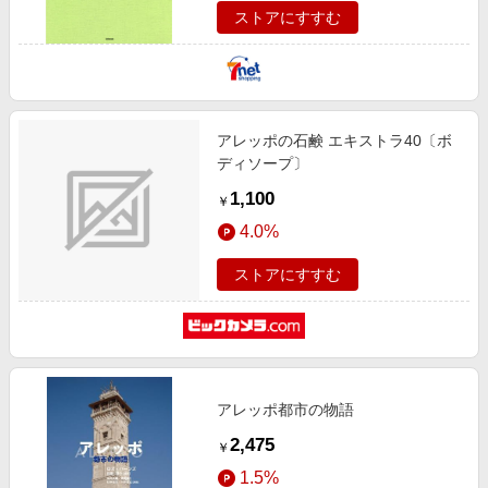
ストアにすすむ
アレッポの石鹸 エキストラ40〔ボ
ディソープ〕
1,100
￥
4.0%
ストアにすすむ
アレッポ都市の物語
2,475
￥
1.5%