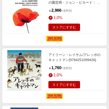
の園芸商 - ジョン・ピカード： 室
内楽作品集[BISSA2461]
2,966
+送料別
￥
1.0%
ストアにすすむ
アイリーン・レイサム/アレッポの
キャットマン[9784251099426]
1,760
+送料別
￥
1.0%
ストアにすすむ