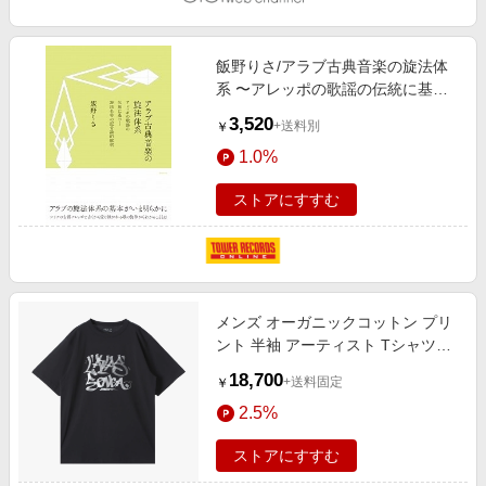
飯野りさ/アラブ古典音楽の旋法体
系 〜アレッポの歌謡の伝統に基づ
く旋法名称の記号論的解釈
3,520
+送料別
￥
[9784799801581]
1.0%
ストアにすすむ
メンズ オーガニックコットン プリ
ント 半袖 アーティスト Tシャツ
”L'Atlas” ブラック
18,700
+送料固定
￥
2.5%
ストアにすすむ