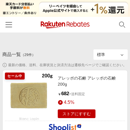
ホーム
商品一覧
カテゴリー一覧
（
29
件）
最新の価格、送料、在庫状況と決済方法は遷移先ページでご確認ください。
百貨店・総合ECモール
イベント一覧
ファッション・インナー・小物
セール中
アレッポの石鹸 アレッポの石鹸
リーベイツ注目ストア
ヘルプ
200g
食品・スイーツ・お酒
初回購入者限定特典
682
友達紹介
+送料固定
￥
日用品・キッチン用品
対象ストア新規限定特典
4.5%
コスメ・健康・医薬品
楽天IDでログイン/会員登録
新着ストアのご紹介
ストアにすすむ
キッズ・ベビー用品
電子書籍特集
家電・PC・スマホ・カメラ
楽天ペイ導入ストア