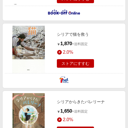
シリアで猫を救う
1,870
+送料固定
￥
2.0%
ストアにすすむ
シリアからきたバレリーナ
1,650
+送料固定
￥
2.0%