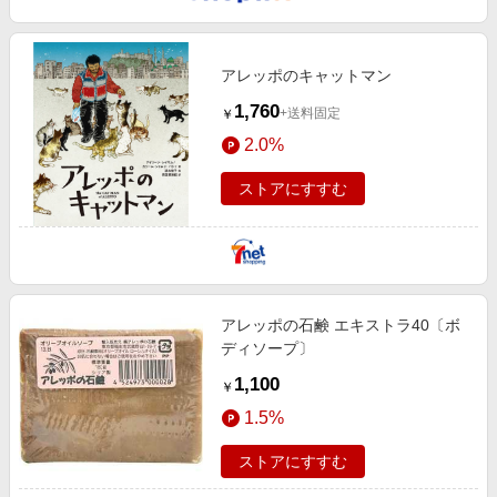
エンタメ
楽天サービス特集
スポーツ・アウトドア・ゴルフ
旅行特集
アレッポのキャットマン
インテリア・寝具
わくわく夏特集
1,760
+送料固定
￥
ペット・花・DIY・車
とことん買い物チャレンジ
2.0%
旅行・レジャー・ホテル予約
Apple公式サイト×楽天カード分割払い
ストアにすすむ
生活・お役立ち
Qoo10メガポ
金融・マネー・保険
Samsung ボーナスキャンペーン
デジタルコンテンツ
週末の高還元 夏の長期版
ビジネス・その他サービス
アレッポの石鹸 エキストラ40〔ボ
ディソープ〕
1,100
￥
1.5%
ストアにすすむ