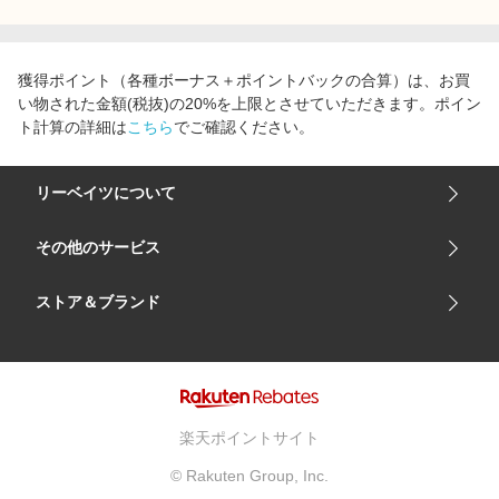
獲得ポイント（各種ボーナス＋ポイントバックの合算）は、お買
い物された金額(税抜)の20%を上限とさせていただきます。ポイン
ト計算の詳細は
こちら
でご確認ください。
リーベイツについて
会社概要
その他のサービス
ご利用ガイド
楽天市場
ストア＆ブランド
サイトマップ
楽天モバイル
ユニクロオンラインストア
リーベイツ 公式アプリ
GU（ジーユー）
リーベイツ ポイントアシスト
資生堂オンラインストア
ヘルプ・お問い合わせ
楽天ポイントサイト
Apple公式サイト
利用規約
© Rakuten Group, Inc.
アカチャンホンポ
プライバシーポリシー