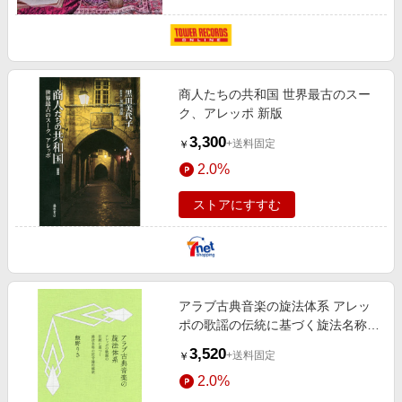
商人たちの共和国 世界最古のスー
ク、アレッポ 新版
3,300
+送料固定
￥
2.0%
ストアにすすむ
アラブ古典音楽の旋法体系 アレッ
ポの歌謡の伝統に基づく旋法名称の
記号論的解釈
3,520
+送料固定
￥
2.0%