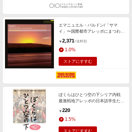
エマニュエル・バルドン/「サマ
イ」〜国際都市アレッポにまつわる
音楽の世界[AMY060]
2,371
+送料別
￥
1.0%
ストアにすすむ
ぼくらはひとつ空の下シリア内戦
最激戦地アレッポの日本語学生たち
の１８００日
220
￥
1.5%
ストアにすすむ