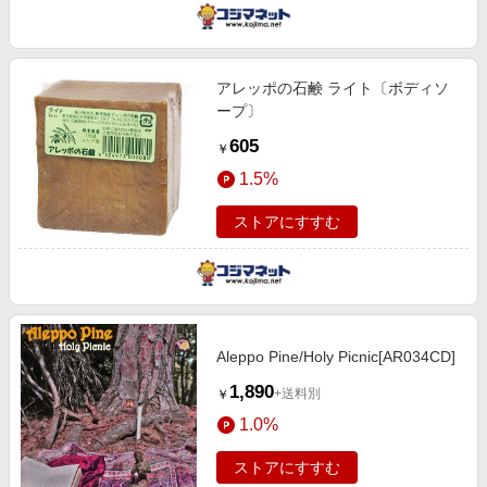
アレッポの石鹸 ライト〔ボディソ
ープ〕
605
￥
1.5%
ストアにすすむ
Aleppo Pine/Holy Picnic[AR034CD]
1,890
+送料別
￥
1.0%
ストアにすすむ