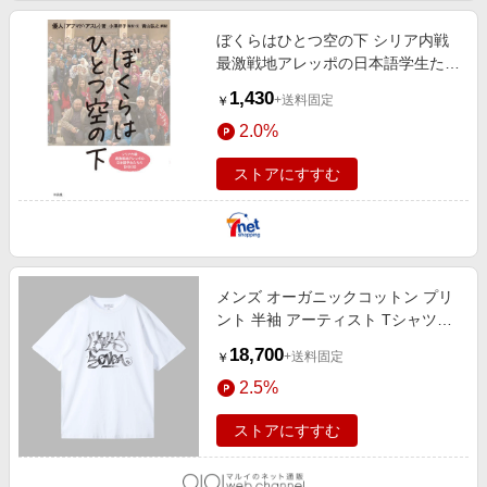
ぼくらはひとつ空の下 シリア内戦
最激戦地アレッポの日本語学生たち
の1800日
1,430
+送料固定
￥
2.0%
ストアにすすむ
メンズ オーガニックコットン プリ
ント 半袖 アーティスト Tシャツ
”L'Atlas” ホワイト
18,700
+送料固定
￥
2.5%
ストアにすすむ