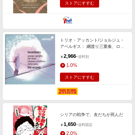
ストアにすすむ
トリオ・アッカント/ジョルジュ・
アペルギス： 綱渡り三重奏、ロル
フ・リーム： アレッポ・バザー
2,966
+送料別
￥
ル、あるいはティルスの通り、他
1.0%
[WER7358]
ストアにすすむ
シリアの戦争で、友だちが死んだ
1,650
+送料固定
￥
2.0%