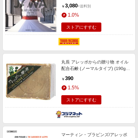
3,080
+送料別
￥
1.0%
ストアにすすむ
丸長 アレッポからの贈り物 オイル
配合石鹸 (ノーマルタイプ) (190g)
［洗顔石鹸］
390
￥
1.5%
ストアにすすむ
マーティン・ブラビンズ/アレッポ