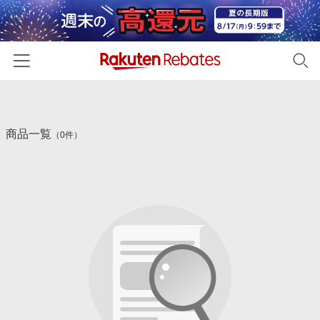
ホーム
商品一覧
カテゴリー一覧
（0件）
百貨店・総合ECモール
イベント一覧
ファッション・インナー・小物
リーベイツ注目ストア
ヘルプ
食品・スイーツ・お酒
初回購入者限定特典
友達紹介
日用品・キッチン用品
対象ストア新規限定特典
コスメ・健康・医薬品
楽天IDでログイン/会員登録
新着ストアのご紹介
キッズ・ベビー用品
電子書籍特集
家電・PC・スマホ・カメラ
楽天ペイ導入ストア