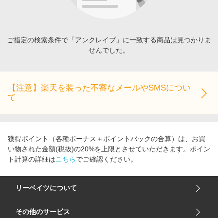
エンタメ
楽天サービス特集
スポーツ・アウトドア・ゴルフ
旅行特集
インテリア・寝具
ご指定の検索条件で「アンクレイブ」に一致する商品は見つかりま
わくわく夏特集
せんでした。
ペット・花・DIY・車
とことん買い物チャレンジ
旅行・レジャー・ホテル予約
Apple公式サイト×楽天カード分割払い
生活・お役立ち
【注意】楽天を装った不審なメールやSMSについ
Qoo10メガポ
て
金融・マネー・保険
Samsung ボーナスキャンペーン
デジタルコンテンツ
週末の高還元 夏の長期版
ビジネス・その他サービス
獲得ポイント（各種ボーナス＋ポイントバックの合算）は、お買
い物された金額(税抜)の20%を上限とさせていただきます。ポイン
ト計算の詳細は
こちら
でご確認ください。
リーベイツについて
会社概要
その他のサービス