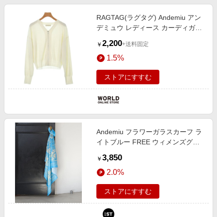
RAGTAG(ラグタグ) Andemiu アン
デミュウ レディース カーディガン
サイズ：F
2,200
+送料固定
￥
1.5%
ストアにすすむ
Andemiu フラワーガラスカーフ ラ
イトブルー FREE ウィメンズグッ
ズ アンデミュウ 322612 and ST ア
3,850
￥
ンドエスティ（旧ドットエスティ）
2.0%
ストアにすすむ