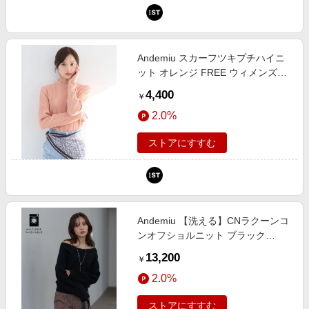
Andemiu スカーフツキプチハイニ
ット オレンジ FREE ウィメンズイ
ンナー アンデミュウ 326043 and
4,400
￥
ST アンドエスティ（旧ドットエス
2.0%
ティ）
ストアにすすむ
Andemiu 【洗える】CNラクーンコ
ンオフショルニット ブラック
FREE ウィメンズインナー アンデ
13,200
￥
ミュウ 491270 and ST アンドエス
2.0%
ティ（旧ドットエスティ）
ストアにすすむ