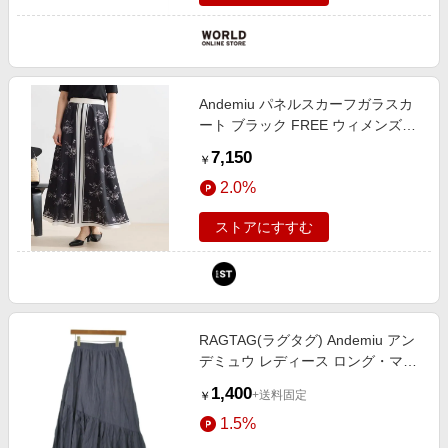
Andemiu パネルスカーフガラスカ
ート ブラック FREE ウィメンズボ
トムス アンデミュウ 660667 and
7,150
￥
ST アンドエスティ（旧ドットエス
2.0%
ティ）
ストアにすすむ
RAGTAG(ラグタグ) Andemiu アン
デミュウ レディース ロング・マキ
シ丈スカート サイズ：F
1,400
+送料固定
￥
1.5%