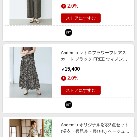
エンタメ
2.0%
エスティ）
楽天サービス特集
スポーツ・アウトドア・ゴルフ
旅行特集
ストアにすすむ
インテリア・寝具
わくわく夏特集
ペット・花・DIY・車
とことん買い物チャレンジ
旅行・レジャー・ホテル予約
Apple公式サイト×楽天カード分割払い
Andemiu レトロフラワーフレアス
生活・お役立ち
Qoo10メガポ
カート ブラック FREE ウィメンズ
金融・マネー・保険
ボトムス アンデミュウ 1023614
Samsung ボーナスキャンペーン
15,400
￥
and ST アンドエスティ（旧ドット
デジタルコンテンツ
週末の高還元 夏の長期版
2.0%
エスティ）
ビジネス・その他サービス
ストアにすすむ
Andemiu オリジナル浴衣3点セット
(浴衣・兵児帯・腰ひも) ベージュ