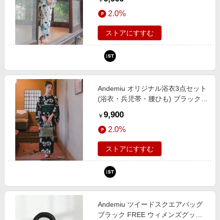
￥
ミュウ 113564 and ST アンドエス
2.0%
ティ（旧ドットエスティ）
ストアにすすむ
Andemiu オリジナル浴衣3点セット
(浴衣・兵児帯・腰ひも) ブラック
FREE ウィメンズグッズ アンデミ
9,900
￥
ュウ 113564 and ST アンドエステ
2.0%
ィ（旧ドットエスティ）
ストアにすすむ
Andemiu ツイードスクエアバッグ
ブラック FREE ウィメンズグッズ