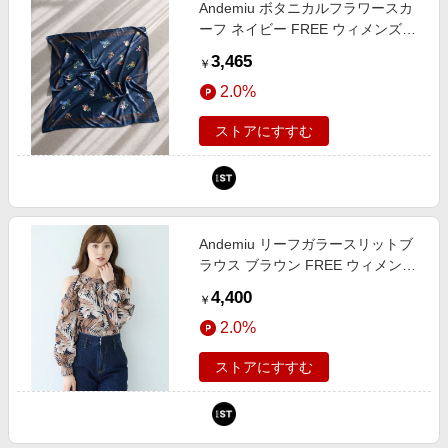
Andemiu ボタニカルフラワースカ
ーフ ネイビー FREE ウィメンズグ
ッズ アンデミュウ 642780 and ST
3,465
￥
アンドエスティ（旧ドットエステ
2.0%
ィ）
ストアにすすむ
Andemiu リーフガラースリットブ
ラウス ブラウン FREE ウィメンズ
インナー アンデミュウ 494115 and
4,400
￥
ST アンドエスティ（旧ドットエス
2.0%
ティ）
ストアにすすむ