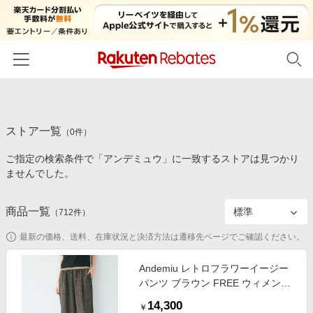
ホーム
ストア一覧
カテゴリー一覧
（
0
件）
ご指定の検索条件で「アンデミュウ」に一致するストアは見つかり
百貨店・総合ECモール
イベント一覧
ませんでした。
ファッション・インナー・小物
リーベイツ注目ストア
ヘルプ
食品・スイーツ・お酒
商品一覧
（
712
件）
初回購入者限定特典
友達紹介
日用品・キッチン用品
対象ストア新規限定特典
最新の価格、送料、在庫状況と決済方法は遷移先ページでご確認ください。
コスメ・健康・医薬品
楽天IDでログイン/会員登録
新着ストアのご紹介
Andemiu レトロフラワーイージー
キッズ・ベビー用品
パンツ ブラウン FREE ウィメンズ
電子書籍特集
ボトムス アンデミュウ 1023613
家電・PC・スマホ・カメラ
14,300
楽天ペイ導入ストア
￥
and ST アンドエスティ（旧ドット