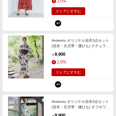
2.0%
エスティ）
ストアにすすむ
Andemiu オリジナル浴衣3点セット
(浴衣・兵児帯・腰ひも) ナチュラル
FREE ウィメンズグッズ アンデミ
9,900
￥
ュウ 113564 and ST アンドエステ
2.0%
ィ（旧ドットエスティ）
ストアにすすむ
Andemiu オリジナル浴衣3点セット
(浴衣・兵児帯・腰ひも) オフホワイ
ト FREE ウィメンズグッズ アンデ
9,900