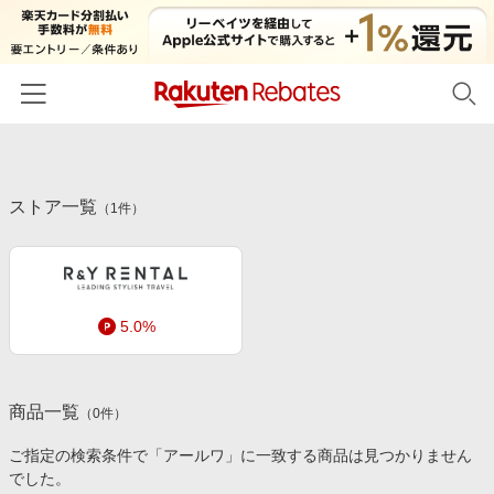
ホーム
ストア一覧
カテゴリー一覧
（
1
件）
百貨店・総合ECモール
イベント一覧
ファッション・インナー・小物
リーベイツ注目ストア
ヘルプ
食品・スイーツ・お酒
5.0%
初回購入者限定特典
友達紹介
日用品・キッチン用品
対象ストア新規限定特典
コスメ・健康・医薬品
楽天IDでログイン/会員登録
新着ストアのご紹介
商品一覧
（
0
件）
キッズ・ベビー用品
電子書籍特集
ご指定の検索条件で「アールワ」に一致する商品は見つかりません
家電・PC・スマホ・カメラ
でした。
楽天ペイ導入ストア