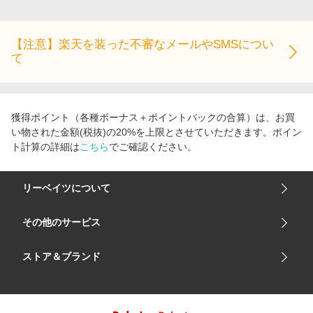
エンタメ
楽天サービス特集
スポーツ・アウトドア・ゴルフ
旅行特集
【注意】楽天を装った不審なメールやSMSについ
インテリア・寝具
て
わくわく夏特集
ペット・花・DIY・車
とことん買い物チャレンジ
旅行・レジャー・ホテル予約
Apple公式サイト×楽天カード分割払い
獲得ポイント（各種ボーナス＋ポイントバックの合算）は、お買
生活・お役立ち
Qoo10メガポ
い物された金額(税抜)の20%を上限とさせていただきます。ポイン
金融・マネー・保険
ト計算の詳細は
こちら
でご確認ください。
Samsung ボーナスキャンペーン
デジタルコンテンツ
週末の高還元 夏の長期版
リーベイツについて
ビジネス・その他サービス
会社概要
その他のサービス
ご利用ガイド
楽天市場
ストア＆ブランド
サイトマップ
楽天モバイル
ユニクロオンラインストア
リーベイツ 公式アプリ
GU（ジーユー）
リーベイツ ポイントアシスト