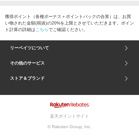
エンタメ
楽天サービス特集
スポーツ・アウトドア・ゴルフ
獲得ポイント（各種ボーナス＋ポイントバックの合算）は、お買
旅行特集
い物された金額(税抜)の20%を上限とさせていただきます。ポイン
インテリア・寝具
わくわく夏特集
ト計算の詳細は
こちら
でご確認ください。
ペット・花・DIY・車
とことん買い物チャレンジ
旅行・レジャー・ホテル予約
リーベイツについて
Apple公式サイト×楽天カード分割払い
生活・お役立ち
Qoo10メガポ
会社概要
その他のサービス
金融・マネー・保険
Samsung ボーナスキャンペーン
ご利用ガイド
デジタルコンテンツ
楽天市場
ストア＆ブランド
週末の高還元 夏の長期版
サイトマップ
ビジネス・その他サービス
楽天モバイル
ユニクロオンラインストア
リーベイツ 公式アプリ
GU（ジーユー）
リーベイツ ポイントアシスト
資生堂オンラインストア
ヘルプ・お問い合わせ
楽天ポイントサイト
Apple公式サイト
利用規約
© Rakuten Group, Inc.
アカチャンホンポ
プライバシーポリシー