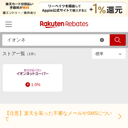
絞り込み
ストアのみ
すべて
商品のみ
ホーム
ストア一覧
カテゴリー一覧
（
1
件）
百貨店・総合ECモール
イベント一覧
ファッション・インナー・小物
リーベイツ注目ストア
ヘルプ
食品・スイーツ・お酒
1.0%
初回購入者限定特典
友達紹介
日用品・キッチン用品
対象ストア新規限定特典
コスメ・健康・医薬品
楽天IDでログイン/会員登録
新着ストアのご紹介
キッズ・ベビー用品
【注意】楽天を装った不審なメールやSMSについ
電子書籍特集
て
家電・PC・スマホ・カメラ
楽天ペイ導入ストア