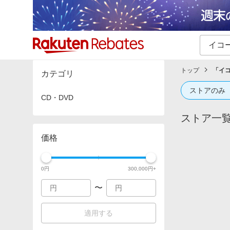
カテゴリー一覧
イベント一覧
トップ
「
イ
カテゴリ
ストアのみ
CD・DVD
ストア一
価格
0
円
300,000
円+
〜
適用する