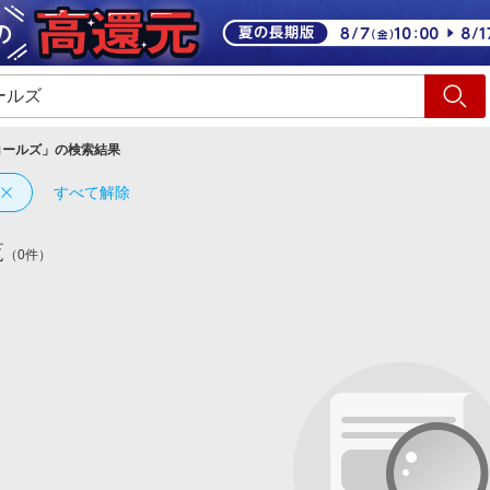
ショッピング
旅行
サ
コールズ
」の検索結果
すべて解除
覧
（0件）