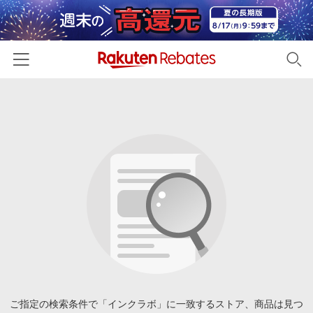
ホーム
カテゴリー一覧
百貨店・総合ECモール
イベント一覧
ファッション・インナー・小物
リーベイツ注目ストア
ヘルプ
食品・スイーツ・お酒
初回購入者限定特典
友達紹介
日用品・キッチン用品
対象ストア新規限定特典
コスメ・健康・医薬品
楽天IDでログイン/会員登録
新着ストアのご紹介
キッズ・ベビー用品
電子書籍特集
家電・PC・スマホ・カメラ
ご指定の検索条件で「インクラボ」に一致するストア、商品は見つ
楽天ペイ導入ストア