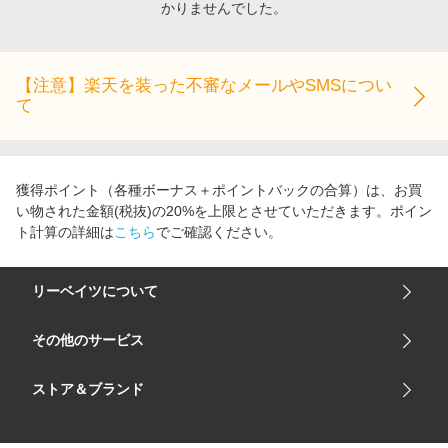
かりませんでした。
エンタメ
楽天サービス特集
スポーツ・アウトドア・ゴルフ
旅行特集
インテリア・寝具
【注意】楽天を装った不審なメールやSMSについ
わくわく夏特集
て
ペット・花・DIY・車
とことん買い物チャレンジ
旅行・レジャー・ホテル予約
Apple公式サイト×楽天カード分割払い
生活・お役立ち
Qoo10メガポ
獲得ポイント（各種ボーナス＋ポイントバックの合算）は、お買
金融・マネー・保険
い物された金額(税抜)の20%を上限とさせていただきます。ポイン
Samsung ボーナスキャンペーン
ト計算の詳細は
こちら
でご確認ください。
デジタルコンテンツ
週末の高還元 夏の長期版
ビジネス・その他サービス
リーベイツについて
会社概要
その他のサービス
ご利用ガイド
楽天市場
ストア＆ブランド
サイトマップ
楽天モバイル
ユニクロオンラインストア
リーベイツ 公式アプリ