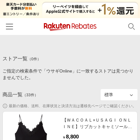
ホーム
ストア一覧
カテゴリー一覧
（
0
件）
ご指定の検索条件で「ウサギOnline」に一致するストアは見つかり
百貨店・総合ECモール
イベント一覧
ませんでした。
ファッション・インナー・小物
リーベイツ注目ストア
ヘルプ
食品・スイーツ・お酒
商品一覧
（
33
件）
初回購入者限定特典
友達紹介
日用品・キッチン用品
対象ストア新規限定特典
最新の価格、送料、在庫状況と決済方法は遷移先ページでご確認ください。
コスメ・健康・医薬品
楽天IDでログイン/会員登録
新着ストアのご紹介
【ＷＡＣＯＡＬ×ＵＳＡＧＩ ＯＮＬ
キッズ・ベビー用品
ＩＮＥ】リブカットキャミソール
電子書籍特集
リブキャミソール
家電・PC・スマホ・カメラ
8,800
楽天ペイ導入ストア
￥