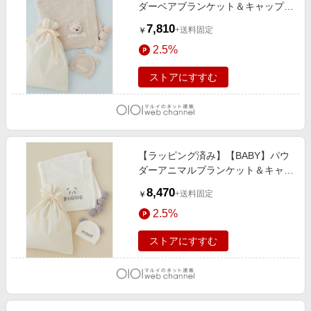
ダーベアブランケット＆キャップ
SET BEG
7,810
+送料固定
￥
2.5%
ストアにすすむ
【ラッピング済み】【BABY】パウ
ダーアニマルブランケット＆キャッ
プSET OWHT
8,470
+送料固定
￥
2.5%
ストアにすすむ