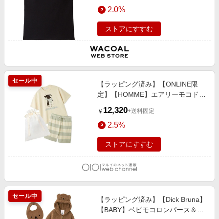
エンタメ
2.0%
楽天サービス特集
スポーツ・アウトドア・ゴルフ
旅行特集
ストアにすすむ
インテリア・寝具
わくわく夏特集
ペット・花・DIY・車
とことん買い物チャレンジ
旅行・レジャー・ホテル予約
Apple公式サイト×楽天カード分割払い
セール中
【ラッピング済み】【ONLINE限
生活・お役立ち
Qoo10メガポ
定】【HOMME】エアリーモコドッ
金融・マネー・保険
グジャガードプルオーバー&ハーフ
Samsung ボーナスキャンペーン
12,320
+送料固定
￥
パンツセット CRM
デジタルコンテンツ
週末の高還元 夏の長期版
2.5%
ビジネス・その他サービス
ストアにすすむ
セール中
【ラッピング済み】【Dick Bruna】
【BABY】ベビモコロンパース＆パ