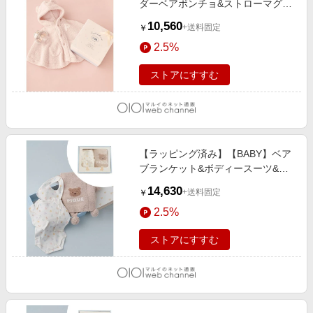
ダーベアポンチョ&ストローマグセ
ット BOX付き PNK
10,560
+送料固定
￥
2.5%
ストアにすすむ
【ラッピング済み】【BABY】ベア
ブランケット&ボディースーツ&ス
タイ3点セット ギフトBOX BEG
14,630
+送料固定
￥
2.5%
ストアにすすむ