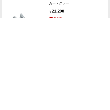
カー - グレー
21,200
￥
3.0%
ストアにすすむ
Nike Air Huarache スニーカー - レ
ッド
25,800
￥
3.0%
ストアにすすむ