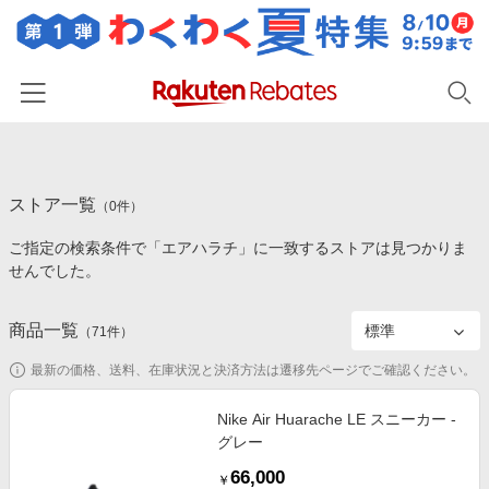
ホーム
ストア一覧
カテゴリー一覧
（
0
件）
ご指定の検索条件で「エアハラチ」に一致するストアは見つかりま
百貨店・総合ECモール
イベント一覧
せんでした。
ファッション・インナー・小物
リーベイツ注目ストア
ヘルプ
食品・スイーツ・お酒
商品一覧
（
71
件）
初回購入者限定特典
友達紹介
日用品・キッチン用品
対象ストア新規限定特典
最新の価格、送料、在庫状況と決済方法は遷移先ページでご確認ください。
コスメ・健康・医薬品
楽天IDでログイン/会員登録
新着ストアのご紹介
Nike Air Huarache LE スニーカー -
キッズ・ベビー用品
グレー
電子書籍特集
家電・PC・スマホ・カメラ
66,000
楽天ペイ導入ストア
￥