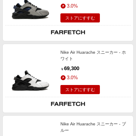
エンタメ
3.0%
楽天サービス特集
スポーツ・アウトドア・ゴルフ
旅行特集
ストアにすすむ
インテリア・寝具
お中元特集2026
ペット・花・DIY・車
わくわく夏特集
旅行・レジャー・ホテル予約
とことん買い物チャレンジ
Nike Air Huarache スニーカー - ホ
生活・お役立ち
Apple公式サイト×楽天カード分割払い
ワイト
金融・マネー・保険
Qoo10メガポ
69,300
￥
デジタルコンテンツ
3.0%
ビジネス・その他サービス
ストアにすすむ
Nike Air Huarache スニーカー - ブ
ルー