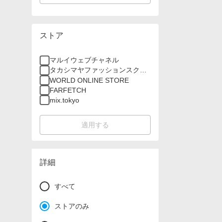
ストア
マルイウェブチャネル
タカシマヤファッションスクエ
ア
WORLD ONLINE STORE
FARFETCH
mix.tokyo
適用する
詳細
すべて
ストアのみ