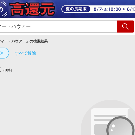
ショッピング
旅行
サ
ディー・バウアー
」の検索結果
すべて解除
覧
（0件）