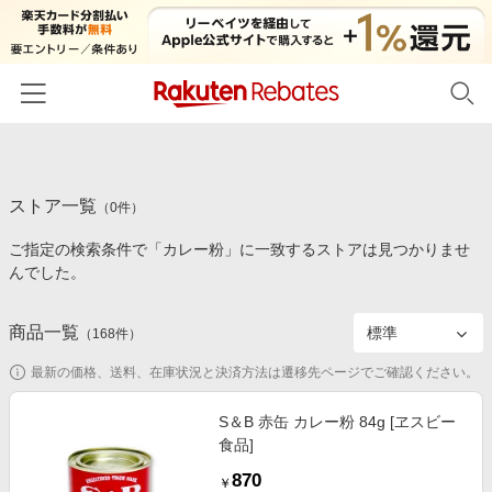
ホーム
ストア一覧
カテゴリー一覧
（
0
件）
ご指定の検索条件で「カレー粉」に一致するストアは見つかりませ
百貨店・総合ECモール
イベント一覧
んでした。
ファッション・インナー・小物
リーベイツ注目ストア
ヘルプ
食品・スイーツ・お酒
商品一覧
（
168
件）
初回購入者限定特典
友達紹介
日用品・キッチン用品
対象ストア新規限定特典
最新の価格、送料、在庫状況と決済方法は遷移先ページでご確認ください。
コスメ・健康・医薬品
楽天IDでログイン/会員登録
新着ストアのご紹介
S＆B 赤缶 カレー粉 84g [ヱスビー
キッズ・ベビー用品
食品]
電子書籍特集
家電・PC・スマホ・カメラ
870
楽天ペイ導入ストア
￥