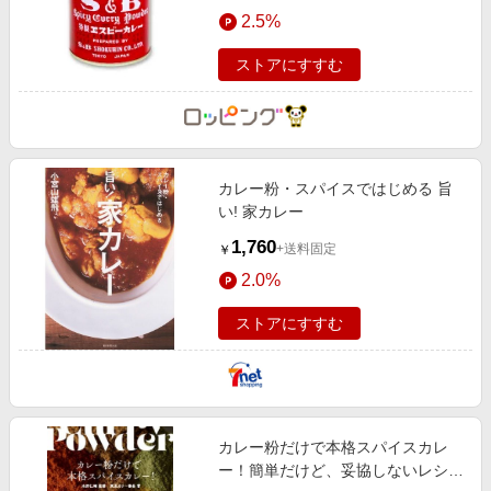
エンタメ
2.5%
楽天サービス特集
スポーツ・アウトドア・ゴルフ
旅行特集
ストアにすすむ
インテリア・寝具
わくわく夏特集
ペット・花・DIY・車
とことん買い物チャレンジ
旅行・レジャー・ホテル予約
Apple公式サイト×楽天カード分割払い
カレー粉・スパイスではじめる 旨
生活・お役立ち
Qoo10メガポ
い! 家カレー
金融・マネー・保険
Samsung ボーナスキャンペーン
1,760
+送料固定
￥
デジタルコンテンツ
週末の高還元 夏の長期版
2.0%
ビジネス・その他サービス
ストアにすすむ
カレー粉だけで本格スパイスカレ
ー！簡単だけど、妥協しないレシ