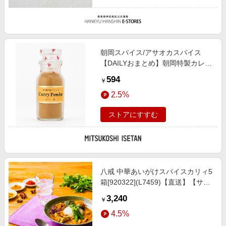
朝岡スパイス/アサオカスパイス
【DAILYおまとめ】朝岡特製カレー
粉 塩【三越伊勢丹/公式】
594
￥
2.5%
ストアにすすむ
八戒 中華あいがけスパイスカリィ5
箱[920322](L7459)【直送】【サク
ワ】 惣菜【季節の贈り物＆ご褒美
3,240
￥
ギフト】
4.5%