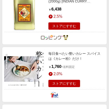
(2000g) [INDIAN CURRY
POWDER]
6,438
￥
2.5%
ストアにすすむ
毎日食べたい整いカレー スパイス
は《カレー粉》だけ！
1,760
+送料固定
￥
2.0%
ストアにすすむ