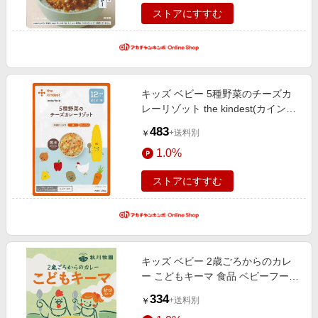
ストアにすすむ
キッズ ベビー 5種野菜のチーズカ
レーリゾット the kindest(カインデ
スト) 食品 ベビーフード・キッズフ
483
+送料別
￥
ード 12ヵ月〜フード
1.0%
ストアにすすむ
キッズ ベビー 2歳ごろからのカレ
ー こどもキーマ 食品 ベビーフー
ド・キッズフード
334
+送料別
￥