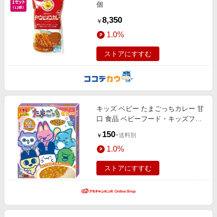
個
8,350
￥
1.0%
ストアにすすむ
キッズ ベビー たまごっちカレー 甘
口 食品 ベビーフード・キッズフー
ド
150
+送料別
￥
1.0%
ストアにすすむ