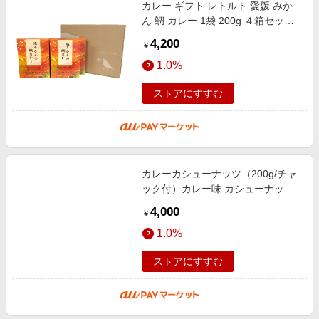
カレー ギフト レトルト 愛媛 みか
ん 鯛 カレー 1袋 200g ４箱セット
国産 レトルト 非常食
4,200
￥
022504400401
1.0%
ストアにすすむ
カレーカシューナッツ（200g/チャ
ック付）カレー味 カシューナッツ
濃厚 おつまみ おやつ 豆菓子 ヘル
4,000
￥
シー サクサク食感 色々試せるベス
1.0%
ストアにすすむ