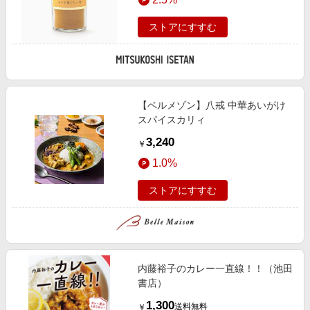
ストアにすすむ
【ベルメゾン】八戒 中華あいがけ
スパイスカリィ
3,240
￥
1.0%
ストアにすすむ
内藤裕子のカレー一直線！！（池田
書店）
1,300
送料無料
￥