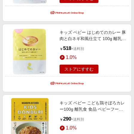
キッズ ベビー はじめてのカレー 豚
肉と白ネギ和風仕立て 100g 離乳食
食品 ベビーフード・キッズフード
518
+送料別
￥
1歳4ヵ月〜フード
1.0%
ストアにすすむ
キッズ ベビー こども鶏そぼろカレ
ー100g 離乳食 食品 ベビーフー
ド・キッズフード 12ヵ月〜フード
290
+送料別
￥
1.0%