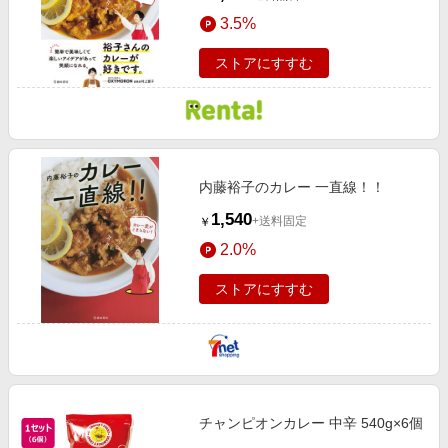
3.5%
ストアにすすむ
内藤裕子のカレー 一直線！！
1,540
+送料固定
￥
2.0%
ストアにすすむ
チャンピオンカレー 中辛 540g×6個