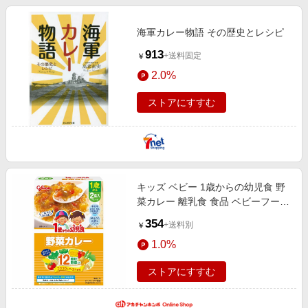
海軍カレー物語 その歴史とレシピ
913
+送料固定
￥
2.0%
ストアにすすむ
キッズ ベビー 1歳からの幼児食 野
菜カレー 離乳食 食品 ベビーフー
ド・キッズフード 12ヵ月〜フード
354
+送料別
￥
1.0%
ストアにすすむ