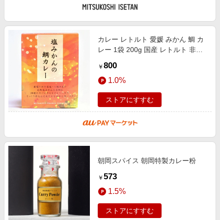
カレー レトルト 愛媛 みかん 鯛 カ
レー 1袋 200g 国産 レトルト 非常
食 022504400301
800
￥
1.0%
ストアにすすむ
朝岡スパイス 朝岡特製カレー粉
573
￥
1.5%
ストアにすすむ