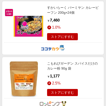
すかいらーく バーミヤン カレービ
ーフン 200g×24個
7,460
￥
1.0%
ストアにすすむ
こもれびガーデン スパイスだけの
カレー粉 90g 袋
1,177
￥
2.5%
ストアにすすむ