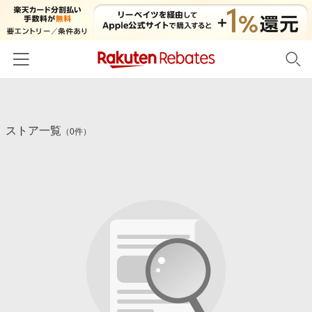
ホーム
ストア一覧
カテゴリー一覧
（0件）
百貨店・総合ECモール
イベント一覧
ファッション・インナー・小物
リーベイツ注目ストア
ヘルプ
食品・スイーツ・お酒
初回購入者限定特典
友達紹介
日用品・キッチン用品
対象ストア新規限定特典
コスメ・健康・医薬品
楽天IDでログイン/会員登録
新着ストアのご紹介
キッズ・ベビー用品
電子書籍特集
家電・PC・スマホ・カメラ
楽天ペイ導入ストア