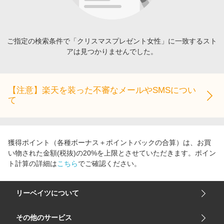
エンタメ
楽天サービス特集
スポーツ・アウトドア・ゴルフ
旅行特集
インテリア・寝具
ご指定の検索条件で「クリスマスプレゼント女性」に一致するスト
わくわく夏特集
アは見つかりませんでした。
ペット・花・DIY・車
50万ポイント山分けキャンペーン
旅行・レジャー・ホテル予約
とことん買い物チャレンジ
生活・お役立ち
【注意】楽天を装った不審なメールやSMSについ
Apple公式サイト×楽天カード分割払い
て
金融・マネー・保険
Samsung ボーナスキャンペーン
デジタルコンテンツ
週末の高還元 夏の長期版
ビジネス・その他サービス
獲得ポイント（各種ボーナス＋ポイントバックの合算）は、お買
い物された金額(税抜)の20%を上限とさせていただきます。ポイン
ト計算の詳細は
こちら
でご確認ください。
リーベイツについて
会社概要
その他のサービス