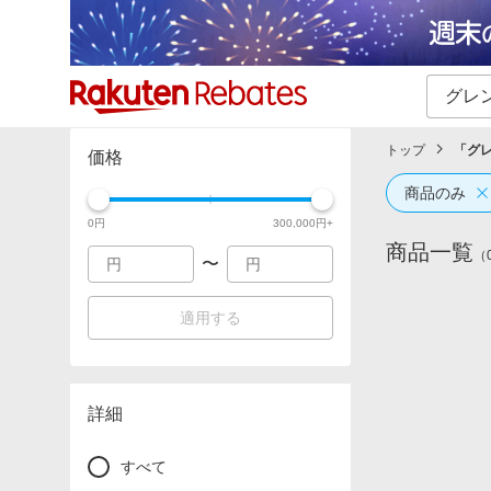
カテゴリー一覧
イベント一覧
トップ
「
グ
価格
商品のみ
0
円
300,000
円+
商品一覧
（
〜
適用する
詳細
すべて