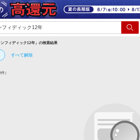
ショッピング
旅行
サ
レンフィディック12年
」の検索結果
すべて解除
0件）