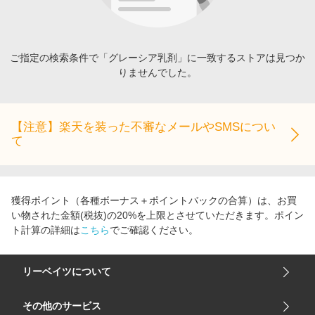
エンタメ
楽天サービス特集
スポーツ・アウトドア・ゴルフ
旅行特集
インテリア・寝具
ご指定の検索条件で「グレーシア乳剤」に一致するストアは見つか
わくわく夏特集
りませんでした。
ペット・花・DIY・車
とことん買い物チャレンジ
旅行・レジャー・ホテル予約
Apple公式サイト×楽天カード分割払い
生活・お役立ち
【注意】楽天を装った不審なメールやSMSについ
Qoo10メガポ
て
金融・マネー・保険
Samsung ボーナスキャンペーン
デジタルコンテンツ
週末の高還元 夏の長期版
ビジネス・その他サービス
獲得ポイント（各種ボーナス＋ポイントバックの合算）は、お買
い物された金額(税抜)の20%を上限とさせていただきます。ポイン
ト計算の詳細は
こちら
でご確認ください。
リーベイツについて
会社概要
その他のサービス