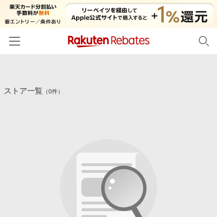
ホーム
ストア一覧
カテゴリー一覧
（0件）
百貨店・総合ECモール
イベント一覧
ファッション・インナー・小物
リーベイツ注目ストア
ヘルプ
食品・スイーツ・お酒
初回購入者限定特典
友達紹介
日用品・キッチン用品
対象ストア新規限定特典
コスメ・健康・医薬品
楽天IDでログイン/会員登録
新着ストアのご紹介
キッズ・ベビー用品
電子書籍特集
家電・PC・スマホ・カメラ
楽天ペイ導入ストア