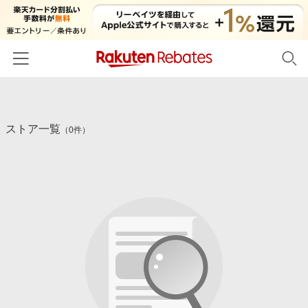
ホーム
ストア一覧
カテゴリー一覧
（0件）
百貨店・総合ECモール
イベント一覧
ファッション・インナー・小物
リーベイツ注目ストア
ヘルプ
食品・スイーツ・お酒
初回購入者限定特典
友達紹介
日用品・キッチン用品
対象ストア新規限定特典
コスメ・健康・医薬品
楽天IDでログイン/会員登録
新着ストアのご紹介
キッズ・ベビー用品
電子書籍特集
家電・PC・スマホ・カメラ
楽天ペイ導入ストア