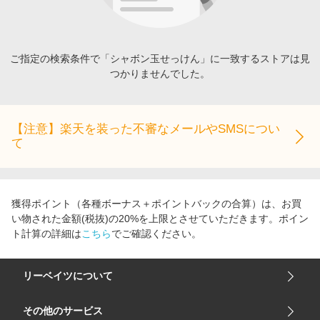
エンタメ
楽天サービス特集
スポーツ・アウトドア・ゴルフ
旅行特集
インテリア・寝具
ご指定の検索条件で「シャボン玉せっけん」に一致するストアは見
わくわく夏特集
つかりませんでした。
ペット・花・DIY・車
とことん買い物チャレンジ
旅行・レジャー・ホテル予約
Apple公式サイト×楽天カード分割払い
生活・お役立ち
【注意】楽天を装った不審なメールやSMSについ
Qoo10メガポ
て
金融・マネー・保険
Samsung ボーナスキャンペーン
デジタルコンテンツ
週末の高還元 夏の長期版
ビジネス・その他サービス
獲得ポイント（各種ボーナス＋ポイントバックの合算）は、お買
い物された金額(税抜)の20%を上限とさせていただきます。ポイン
ト計算の詳細は
こちら
でご確認ください。
リーベイツについて
会社概要
その他のサービス