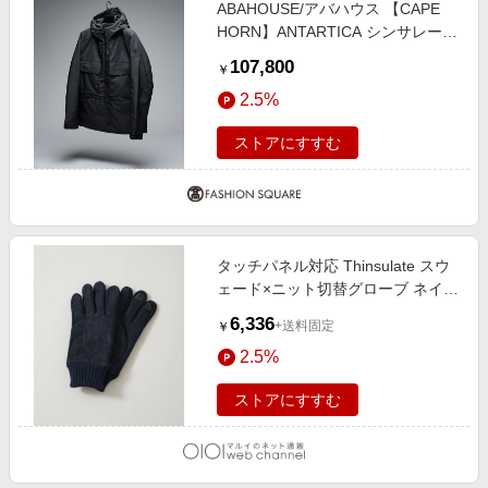
ABAHOUSE/アバハウス 【CAPE
HORN】ANTARTICA シンサレート
中綿ブルゾン / フーデッ ブラック
107,800
￥
50
2.5%
ストアにすすむ
タッチパネル対応 Thinsulate スウ
ェード×ニット切替グローブ ネイビ
ー
6,336
+送料固定
￥
2.5%
ストアにすすむ