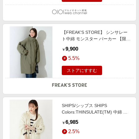
【FREAK'S STORE】 シンサレー
ト中綿 モンスター パーカー 【限定
展開】 female
9,900
￥
5.5%
ストアにすすむ
SHIPS/シップス SHIPS
Colors:THINSULATE(TM) 中綿 キ
ルティング フード コート◇ オフホ
6,985
￥
ワイト MEDIUM
2.5%