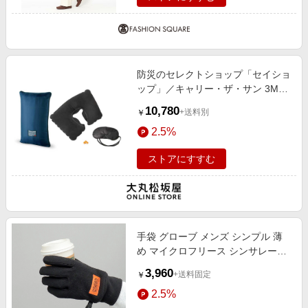
防災のセレクトショップ「セイショ
ップ」／キャリー・ザ・サン 3Mシ
ンサレート災害用スリーピングバッ
10,780
+送料別
￥
グ（寝袋）（安眠サポート3点セッ
2.5%
ト付き）
ストアにすすむ
手袋 グローブ メンズ シンプル 薄
め マイクロフリース シンサレート
タッチパネル対応 無地 黒 ブラック
3,960
+送料固定
￥
2.5%