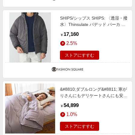
SHIPS/シップス SHIPS: 〈透湿・撥
水〉Thinsulate パデッド パーカ グ
レー系 MEDIUM
17,160
￥
2.5%
ストアにすすむ
&#8810;ダブルロング&#8811; 寒が
りさんにもデリケートさんにも安心
シンサレート（TM）を使用した布
54,899
￥
団シリーズ 2枚合わせ掛け布団 ベ
1.0%
ージュ 【通販】
ストアにすすむ