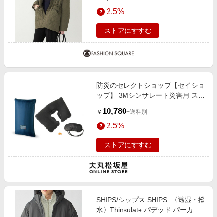
ブ SMALL
2.5%
ストアにすすむ
防災のセレクトショップ【セイショ
ップ】 3Mシンサレート災害用 スリ
ーピングバッグ
10,780
+送料別
￥
2.5%
ストアにすすむ
SHIPS/シップス SHIPS: 〈透湿・撥
水〉Thinsulate パデッド パーカ チ