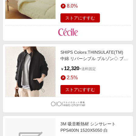
エンタメ
8.0%
楽天サービス特集
スポーツ・アウトドア・ゴルフ
旅行特集
ストアにすすむ
インテリア・寝具
わくわく夏特集
ペット・花・DIY・車
とことん買い物チャレンジ
旅行・レジャー・ホテル予約
Apple公式サイト×楽天カード分割払い
SHIPS Colors:THINSULATE(TM)
生活・お役立ち
Qoo10メガポ
中綿 リバーシブル ブルゾン◇ ブラ
金融・マネー・保険
ック
Samsung ボーナスキャンペーン
12,320
+送料固定
￥
デジタルコンテンツ
週末の高還元 夏の長期版
2.5%
ビジネス・その他サービス
ストアにすすむ
3M 吸音断熱材 シンサレート
PPS400N 1520X5050 白