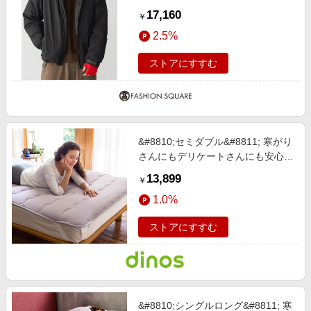
ラック LARGE
17,160
￥
2.5%
ストアにすすむ
&#8810;セミダブル&#8811; 寒がり
さんにもデリケートさんにも安心
シンサレート（TM）を使用した布
13,899
￥
団シリーズ 敷きパッド ムーングレ
1.0%
ー 【通販】
ストアにすすむ
&#8810;シングルロング&#8811; 寒