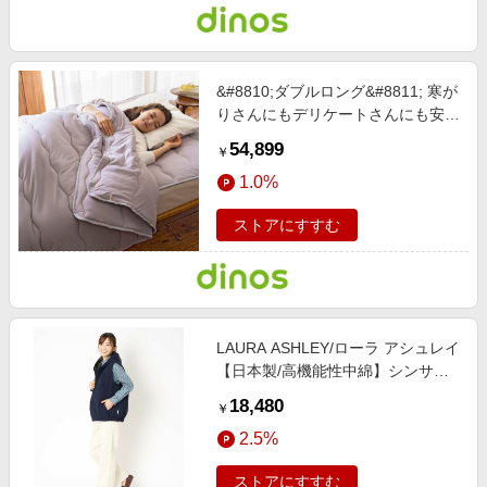
&#8810;ダブルロング&#8811; 寒が
りさんにもデリケートさんにも安心
シンサレート（TM）を使用した布
54,899
￥
団シリーズ 2枚合わせ掛け布団 ム
1.0%
ーングレー 【通販】
ストアにすすむ
LAURA ASHLEY/ローラ アシュレイ
【日本製/高機能性中綿】シンサレ
ート キルトベスト ネイビー(093)
18,480
￥
38(M)
2.5%
ストアにすすむ