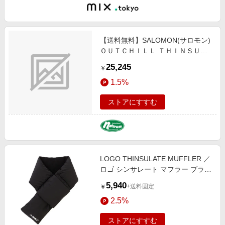
【送料無料】SALOMON(サロモン)
ＯＵＴＣＨＩＬＬ ＴＨＩＮＳＵＬ
ＡＴＥ ＣＬＩＭＡＳＡＬＯＭＯＮ
25,245
￥
２６．０ｃｍ ＲＵＢＢＥＲ／ＢＬ
1.5%
ＡＣＫ／ＭＡＧＮＥＴ L47381900
ストアにすすむ
LOGO THINSULATE MUFFLER ／
ロゴ シンサレート マフラー ブラッ
ク
5,940
+送料固定
￥
2.5%
ストアにすすむ