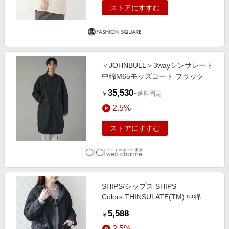
ストアにすすむ
＜JOHNBULL＞3wayシンサレート
中綿M65モッズコート ブラック
35,530
+送料固定
￥
2.5%
ストアにすすむ
SHIPS/シップス SHIPS
Colors:THINSULATE(TM) 中綿 キ
ルティング フード コート◇ ブラッ
5,588
￥
ク MEDIUM
2.5%