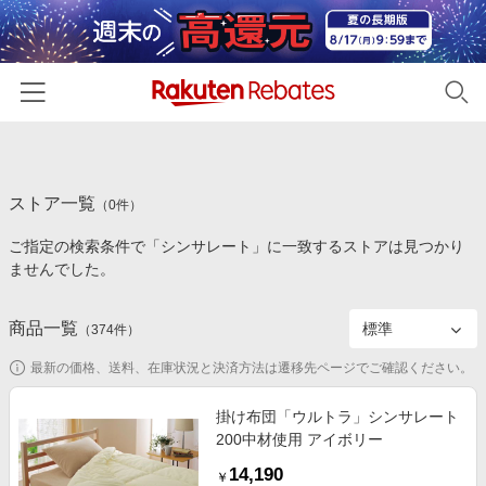
ホーム
ストア一覧
カテゴリー一覧
（
0
件）
ご指定の検索条件で「シンサレート」に一致するストアは見つかり
百貨店・総合ECモール
イベント一覧
ませんでした。
ファッション・インナー・小物
リーベイツ注目ストア
ヘルプ
食品・スイーツ・お酒
商品一覧
（
374
件）
初回購入者限定特典
友達紹介
日用品・キッチン用品
対象ストア新規限定特典
最新の価格、送料、在庫状況と決済方法は遷移先ページでご確認ください。
コスメ・健康・医薬品
楽天IDでログイン/会員登録
新着ストアのご紹介
掛け布団「ウルトラ」シンサレート
キッズ・ベビー用品
200中材使用 アイボリー
電子書籍特集
家電・PC・スマホ・カメラ
14,190
楽天ペイ導入ストア
￥