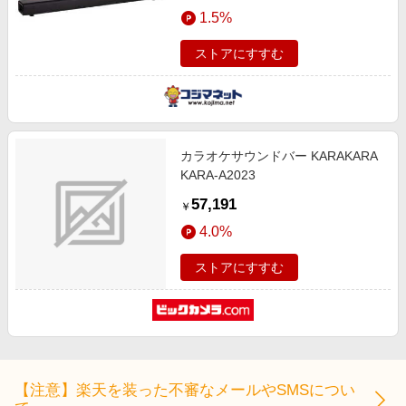
エンタメ
1.5%
楽天サービス特集
スポーツ・アウトドア・ゴルフ
旅行特集
ストアにすすむ
インテリア・寝具
わくわく夏特集
ペット・花・DIY・車
とことん買い物チャレンジ
旅行・レジャー・ホテル予約
Apple公式サイト×楽天カード分割払い
カラオケサウンドバー KARAKARA
生活・お役立ち
Qoo10メガポ
KARA-A2023
金融・マネー・保険
Samsung ボーナスキャンペーン
57,191
￥
デジタルコンテンツ
週末の高還元 夏の長期版
4.0%
ビジネス・その他サービス
ストアにすすむ
【注意】楽天を装った不審なメールやSMSについ