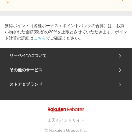
て
獲得ポイント（各種ボーナス＋ポイントバックの合算）は、お買
い物された金額(税抜)の20%を上限とさせていただきます。ポイン
ト計算の詳細は
こちら
でご確認ください。
リーベイツについて
会社概要
その他のサービス
ご利用ガイド
楽天市場
ストア＆ブランド
サイトマップ
楽天モバイル
ユニクロオンラインストア
リーベイツ 公式アプリ
GU（ジーユー）
リーベイツ ポイントアシスト
資生堂オンラインストア
ヘルプ・お問い合わせ
楽天ポイントサイト
Apple公式サイト
利用規約
© Rakuten Group, Inc.