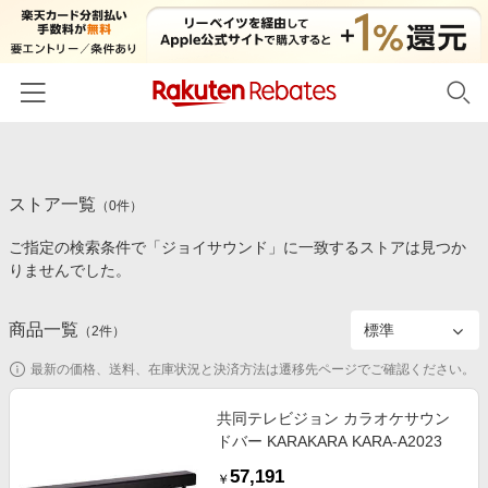
ホーム
ストア一覧
カテゴリー一覧
（
0
件）
ご指定の検索条件で「ジョイサウンド」に一致するストアは見つか
百貨店・総合ECモール
イベント一覧
りませんでした。
ファッション・インナー・小物
リーベイツ注目ストア
ヘルプ
食品・スイーツ・お酒
商品一覧
（
2
件）
初回購入者限定特典
友達紹介
日用品・キッチン用品
対象ストア新規限定特典
最新の価格、送料、在庫状況と決済方法は遷移先ページでご確認ください。
コスメ・健康・医薬品
楽天IDでログイン/会員登録
新着ストアのご紹介
共同テレビジョン カラオケサウン
キッズ・ベビー用品
ドバー KARAKARA KARA-A2023
電子書籍特集
家電・PC・スマホ・カメラ
57,191
楽天ペイ導入ストア
￥