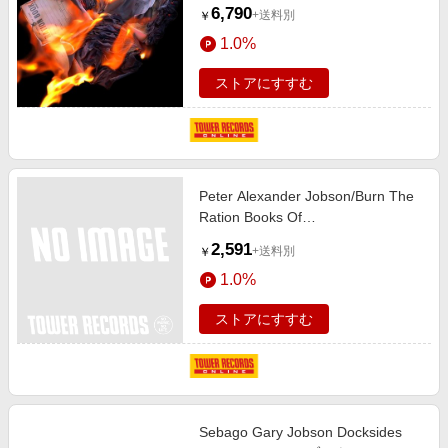
Coloured Vinyl＞[ALEXSLP2]
6,790
+送料別
￥
1.0%
ストアにすすむ
Peter Alexander Jobson/Burn The
Ration Books Of
Love[ALEXSLCD2]
2,591
+送料別
￥
1.0%
ストアにすすむ
Sebago Gary Jobson Docksides