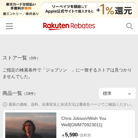
ホーム
ストア一覧
カテゴリー一覧
（
0
件）
ご指定の検索条件で「ジョブソン 」に一致するストアは見つかり
百貨店・総合ECモール
イベント一覧
ませんでした。
ファッション・インナー・小物
リーベイツ注目ストア
ヘルプ
食品・スイーツ・お酒
商品一覧
（
18
件）
初回購入者限定特典
友達紹介
日用品・キッチン用品
対象ストア新規限定特典
最新の価格、送料、在庫状況と決済方法は遷移先ページでご確認ください。
コスメ・健康・医薬品
楽天IDでログイン/会員登録
新着ストアのご紹介
Chris Jobson/Wish You
キッズ・ベビー用品
Well[GMM70923011]
電子書籍特集
家電・PC・スマホ・カメラ
5,590
楽天ペイ導入ストア
+送料別
￥