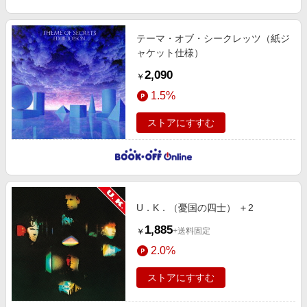
テーマ・オブ・シークレッツ（紙ジ
ャケット仕様）
2,090
￥
1.5%
ストアにすすむ
U．K．（憂国の四士） ＋2
1,885
+送料固定
￥
2.0%
ストアにすすむ