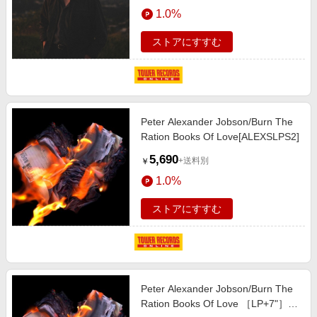
エンタメ
1.0%
楽天サービス特集
スポーツ・アウトドア・ゴルフ
旅行特集
ストアにすすむ
インテリア・寝具
わくわく夏特集
ペット・花・DIY・車
とことん買い物チャレンジ
旅行・レジャー・ホテル予約
Apple公式サイト×楽天カード分割払い
Peter Alexander Jobson/Burn The
生活・お役立ち
Qoo10メガポ
Ration Books Of Love[ALEXSLPS2]
金融・マネー・保険
Samsung ボーナスキャンペーン
5,690
+送料別
￥
デジタルコンテンツ
週末の高還元 夏の長期版
1.0%
ビジネス・その他サービス
ストアにすすむ
Peter Alexander Jobson/Burn The
Ration Books Of Love ［LP+7"］＜