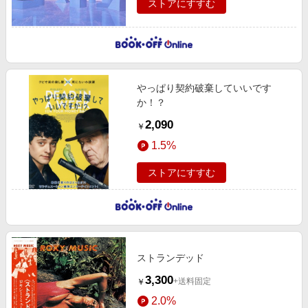
ストアにすすむ
やっぱり契約破棄していいです
か！？
2,090
￥
1.5%
ストアにすすむ
ストランデッド
3,300
+送料固定
￥
2.0%