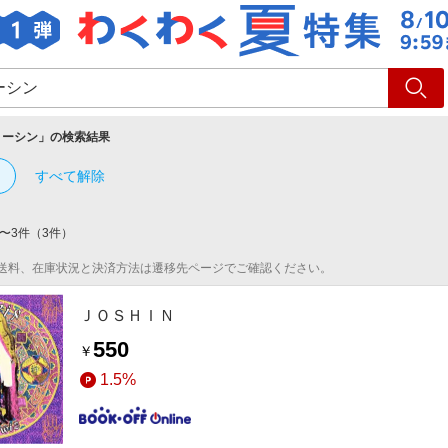
ショッピング
旅行
サ
ョーシン
」の検索結果
すべて解除
〜
3
件
（
3
件）
送料、在庫状況と決済方法は遷移先ページでご確認ください。
ＪＯＳＨＩＮ
550
￥
1.5%