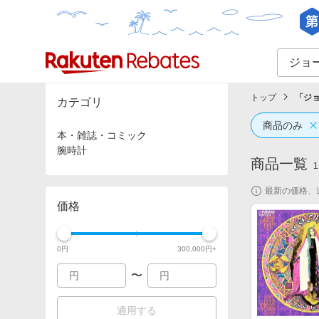
カテゴリー一覧
イベント一覧
トップ
「
ジ
カテゴリ
商品のみ
本・雑誌・コミック
腕時計
商品一覧
1
最新の価格、
価格
0
円
300,000
円+
〜
適用する