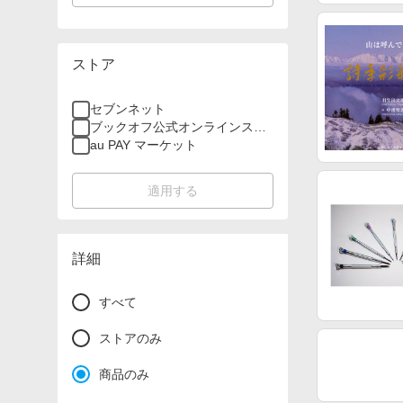
ストア
セブンネット
ブックオフ公式オンラインスト
ア
au PAY マーケット
適用する
詳細
すべて
ストアのみ
商品のみ