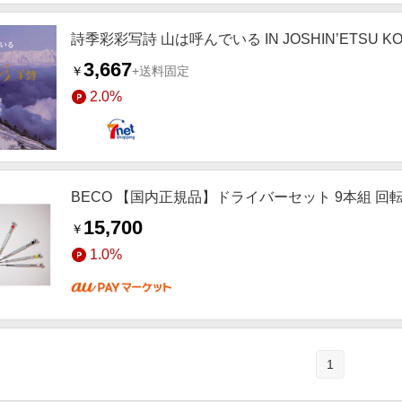
詩季彩彩写詩 山は呼んでいる IN JOSHIN’ETSU KOG
3,667
￥
+送料固定
2.0%
BECO 【国内正規品】ドライバーセット 9本組 回転台付 B
15,700
￥
1.0%
1