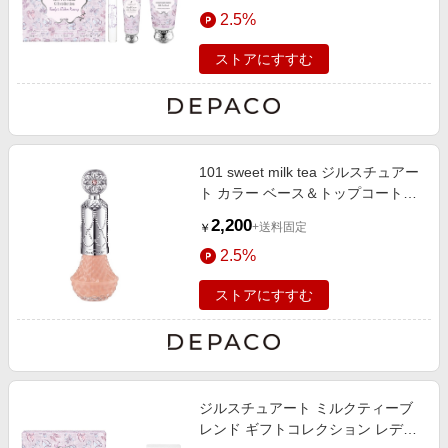
エンタメ
2.5%
楽天サービス特集
スポーツ・アウトドア・ゴルフ
旅行特集
ストアにすすむ
インテリア・寝具
お中元特集2026
ペット・花・DIY・車
わくわく夏特集
旅行・レジャー・ホテル予約
とことん買い物チャレンジ
101 sweet milk tea ジルスチュアー
生活・お役立ち
Apple公式サイト×楽天カード分割払い
ト カラー ベース＆トップコート
金融・マネー・保険
8mL
Qoo10メガポ
2,200
+送料固定
￥
デジタルコンテンツ
2.5%
ビジネス・その他サービス
ストアにすすむ
ジルスチュアート ミルクティーブ
レンド ギフトコレクション レディ