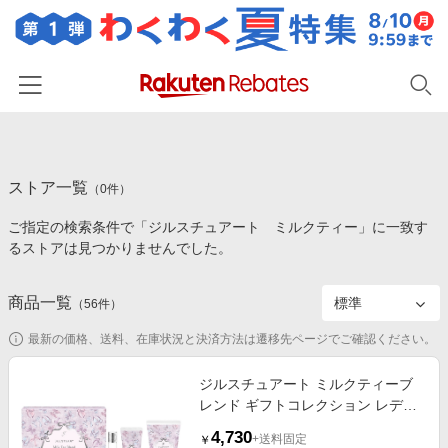
ホーム
ストア一覧
カテゴリー一覧
（
0
件）
ご指定の検索条件で「ジルスチュアート ミルクティー」に一致す
百貨店・総合ECモール
イベント一覧
るストアは見つかりませんでした。
ファッション・インナー・小物
リーベイツ注目ストア
ヘルプ
食品・スイーツ・お酒
商品一覧
（
56
件）
初回購入者限定特典
友達紹介
日用品・キッチン用品
対象ストア新規限定特典
最新の価格、送料、在庫状況と決済方法は遷移先ページでご確認ください。
コスメ・健康・医薬品
楽天IDでログイン/会員登録
新着ストアのご紹介
ジルスチュアート ミルクティーブ
キッズ・ベビー用品
レンド ギフトコレクション レディ
電子書籍特集
ートゥリボンランウェイ
家電・PC・スマホ・カメラ
4,730
楽天ペイ導入ストア
+送料固定
￥