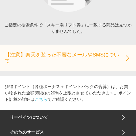
エンタメ
楽天サービス特集
スポーツ・アウトドア・ゴルフ
旅行特集
インテリア・寝具
ご指定の検索条件で「スキー場リフト券」に一致する商品は見つか
わくわく夏特集
りませんでした。
ペット・花・DIY・車
とことん買い物チャレンジ
旅行・レジャー・ホテル予約
Apple公式サイト×楽天カード分割払い
生活・お役立ち
【注意】楽天を装った不審なメールやSMSについ
Qoo10メガポ
て
金融・マネー・保険
Samsung ボーナスキャンペーン
デジタルコンテンツ
週末の高還元 夏の長期版
ビジネス・その他サービス
獲得ポイント（各種ボーナス＋ポイントバックの合算）は、お買
い物された金額(税抜)の20%を上限とさせていただきます。ポイン
ト計算の詳細は
こちら
でご確認ください。
リーベイツについて
会社概要
その他のサービス