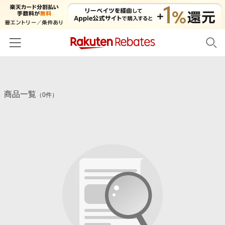
ホーム
商品一覧
カテゴリー一覧
（0件）
百貨店・総合ECモール
イベント一覧
ファッション・インナー・小物
リーベイツ注目ストア
ヘルプ
食品・スイーツ・お酒
初回購入者限定特典
友達紹介
日用品・キッチン用品
対象ストア新規限定特典
コスメ・健康・医薬品
楽天IDでログイン/会員登録
新着ストアのご紹介
キッズ・ベビー用品
電子書籍特集
家電・PC・スマホ・カメラ
楽天ペイ導入ストア