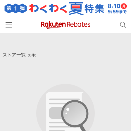
ホーム
ストア一覧
カテゴリー一覧
（0件）
百貨店・総合ECモール
イベント一覧
ファッション・インナー・小物
リーベイツ注目ストア
ヘルプ
食品・スイーツ・お酒
初回購入者限定特典
友達紹介
日用品・キッチン用品
対象ストア新規限定特典
コスメ・健康・医薬品
楽天IDでログイン/会員登録
新着ストアのご紹介
キッズ・ベビー用品
電子書籍特集
家電・PC・スマホ・カメラ
楽天ペイ導入ストア