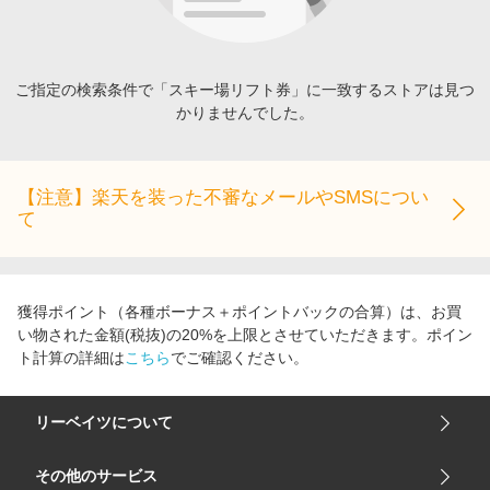
エンタメ
楽天サービス特集
スポーツ・アウトドア・ゴルフ
旅行特集
インテリア・寝具
ご指定の検索条件で「スキー場リフト券」に一致するストアは見つ
お中元特集2026
かりませんでした。
ペット・花・DIY・車
わくわく夏特集
旅行・レジャー・ホテル予約
とことん買い物チャレンジ
生活・お役立ち
【注意】楽天を装った不審なメールやSMSについ
Apple公式サイト×楽天カード分割払い
て
金融・マネー・保険
Qoo10メガポ
デジタルコンテンツ
ビジネス・その他サービス
獲得ポイント（各種ボーナス＋ポイントバックの合算）は、お買
い物された金額(税抜)の20%を上限とさせていただきます。ポイン
ト計算の詳細は
こちら
でご確認ください。
リーベイツについて
会社概要
その他のサービス