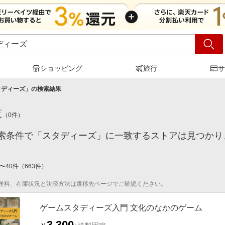
ショッピング
旅行
サ
タディーズ
」の検索結果
覧
（
0
件）
索条件で「スタディーズ」に一致するストアは見つかり
〜
40
件
（
663
件）
送料、在庫状況と決済方法は遷移先ページでご確認ください。
ゲームスタディーズ入門 文化のなかのゲーム
3,300