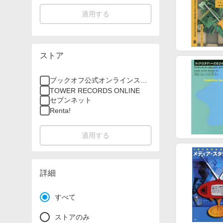
適用する
ストア
ブックオフ公式オンラインスト
ア
TOWER RECORDS ONLINE
セブンネット
Renta!
適用する
詳細
すべて
ストアのみ