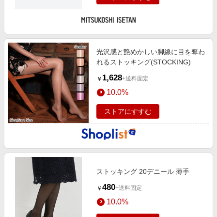
光沢感と艶めかしい脚線に目を奪わ
れるストッキング(STOCKING)
1,628
+送料固定
￥
10.0%
ストアにすすむ
ストッキング 20デニール 薄手
480
+送料固定
￥
10.0%