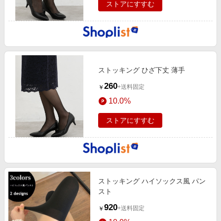
ストアにすすむ
ストッキング ひざ下丈 薄手
260
+送料固定
￥
10.0%
ストアにすすむ
ストッキング ハイソックス風 パン
スト
920
+送料固定
￥