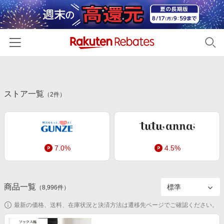
ホーム
ストア一覧
カテゴリー一覧
（
2
件）
百貨店・総合ECモール
イベント一覧
ファッション・インナー・小物
リーベイツ注目ストア
ヘルプ
食品・スイーツ・お酒
7.0%
4.5%
初回購入者限定特典
友達紹介
日用品・キッチン用品
対象ストア新規限定特典
コスメ・健康・医薬品
楽天IDでログイン/会員登録
新着ストアのご紹介
商品一覧
（
8,996
件）
キッズ・ベビー用品
電子書籍特集
最新の価格、送料、在庫状況と決済方法は遷移先ページでご確認ください。
家電・PC・スマホ・カメラ
楽天ペイ導入ストア