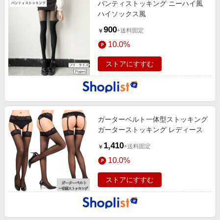
パンティストッキング ニーハイ風
エンタメ
楽天サービス特集
ハイソックス風
スポーツ・アウトドア・ゴルフ
旅行特集
900
+送料固定
￥
インテリア・寝具
わくわく夏特集
10.0%
ペット・花・DIY・車
とことん買い物チャレンジ
ストアにすすむ
旅行・レジャー・ホテル予約
Apple公式サイト×楽天カード分割払い
生活・お役立ち
Qoo10メガポ
金融・マネー・保険
Samsung ボーナスキャンペーン
デジタルコンテンツ
ガーターベルト一体型ストッキング
週末の高還元 夏の長期版
ガーターストッキング レディース
ビジネス・その他サービス
1,410
+送料固定
￥
10.0%
ストアにすすむ