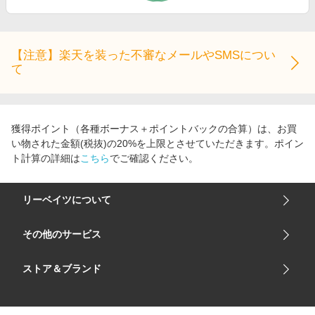
【注意】楽天を装った不審なメールやSMSについ
て
獲得ポイント（各種ボーナス＋ポイントバックの合算）は、お買
い物された金額(税抜)の20%を上限とさせていただきます。ポイン
ト計算の詳細は
こちら
でご確認ください。
リーベイツについて
会社概要
その他のサービス
ご利用ガイド
楽天市場
ストア＆ブランド
サイトマップ
楽天モバイル
ユニクロオンラインストア
リーベイツ 公式アプリ