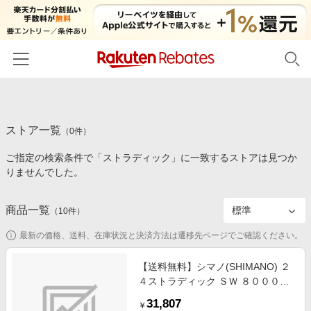
ホーム
ストア一覧
カテゴリー一覧
（
0
件）
ご指定の検索条件で「ストラディック」に一致するストアは見つか
百貨店・総合ECモール
イベント一覧
りませんでした。
ファッション・インナー・小物
リーベイツ注目ストア
ヘルプ
食品・スイーツ・お酒
商品一覧
（
10
件）
初回購入者限定特典
友達紹介
日用品・キッチン用品
対象ストア新規限定特典
最新の価格、送料、在庫状況と決済方法は遷移先ページでご確認ください。
コスメ・健康・医薬品
楽天IDでログイン/会員登録
新着ストアのご紹介
【送料無料】シマノ(SHIMANO) ２
キッズ・ベビー用品
４ストラディック ＳＷ ８０００Ｈ
電子書籍特集
Ｇ ８０００ＨＧ
家電・PC・スマホ・カメラ
31,807
楽天ペイ導入ストア
￥