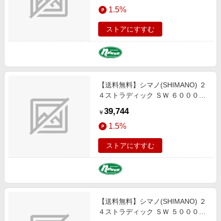
エンタメ
1.5%
楽天サービス特集
スポーツ・アウトドア・ゴルフ
旅行特集
ストアにすすむ
インテリア・寝具
わくわく夏特集
ペット・花・DIY・車
とことん買い物チャレンジ
旅行・レジャー・ホテル予約
Apple公式サイト×楽天カード分割払い
【送料無料】シマノ(SHIMANO) ２
生活・お役立ち
Qoo10メガポ
４ストラディック ＳＷ ６０００Ｈ
金融・マネー・保険
Ｇ ６０００ＨＧ
Samsung ボーナスキャンペーン
39,744
￥
デジタルコンテンツ
週末の高還元 夏の長期版
1.5%
ビジネス・その他サービス
ストアにすすむ
【送料無料】シマノ(SHIMANO) ２
４ストラディック ＳＷ ５０００Ｘ