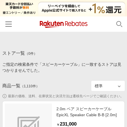
ホーム
ストア一覧
カテゴリー一覧
（
0
件）
ご指定の検索条件で「スピーカーケーブル」に一致するストアは見
百貨店・総合ECモール
イベント一覧
つかりませんでした。
ファッション・インナー・小物
リーベイツ注目ストア
ヘルプ
食品・スイーツ・お酒
商品一覧
（
1,110
件）
初回購入者限定特典
友達紹介
日用品・キッチン用品
対象ストア新規限定特典
最新の価格、送料、在庫状況と決済方法は遷移先ページでご確認ください。
コスメ・健康・医薬品
楽天IDでログイン/会員登録
新着ストアのご紹介
2.0m ペア スピーカーケーブル
キッズ・ベビー用品
EpicXL Speaker Cable B-B [2.0m]
電子書籍特集
家電・PC・スマホ・カメラ
231,000
楽天ペイ導入ストア
￥