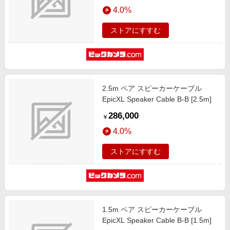
エンタメ
4.0%
楽天サービス特集
スポーツ・アウトドア・ゴルフ
旅行特集
ストアにすすむ
インテリア・寝具
わくわく夏特集
ペット・花・DIY・車
とことん買い物チャレンジ
旅行・レジャー・ホテル予約
Apple公式サイト×楽天カード分割払い
2.5m ペア スピーカーケーブル
生活・お役立ち
Qoo10メガポ
EpicXL Speaker Cable B-B [2.5m]
金融・マネー・保険
Samsung ボーナスキャンペーン
286,000
￥
デジタルコンテンツ
週末の高還元 夏の長期版
4.0%
ビジネス・その他サービス
ストアにすすむ
1.5m ペア スピーカーケーブル
EpicXL Speaker Cable B-B [1.5m]