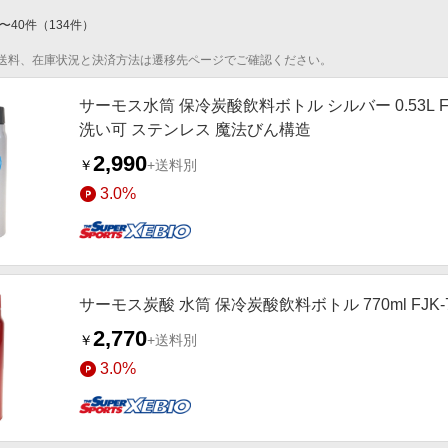
〜
40
件
（
134
件）
送料、在庫状況と決済方法は遷移先ページでご確認ください。
サーモス水筒 保冷炭酸飲料ボトル シルバー 0.53L F
洗い可 ステンレス 魔法びん構造
2,990
￥
+送料別
3.0%
サーモス炭酸 水筒 保冷炭酸飲料ボトル 770ml FJK-7
2,770
￥
+送料別
3.0%