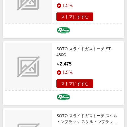
エンタメ
1.5%
楽天サービス特集
スポーツ・アウトドア・ゴルフ
旅行特集
ストアにすすむ
インテリア・寝具
わくわく夏特集
ペット・花・DIY・車
とことん買い物チャレンジ
旅行・レジャー・ホテル予約
Apple公式サイト×楽天カード分割払い
SOTO スライドガストーチ ST-
生活・お役立ち
Qoo10メガポ
480C
金融・マネー・保険
Samsung ボーナスキャンペーン
2,475
￥
デジタルコンテンツ
週末の高還元 夏の長期版
1.5%
ビジネス・その他サービス
ストアにすすむ
SOTO スライドガストーチ スケル
トンブラック スケルトンブラック