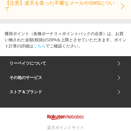
【注意】楽天を装った不審なメールやSMSについ
て
獲得ポイント（各種ボーナス＋ポイントバックの合算）は、お買
い物された金額(税抜)の20%を上限とさせていただきます。ポイン
ト計算の詳細は
こちら
でご確認ください。
リーベイツについて
会社概要
その他のサービス
ご利用ガイド
楽天市場
ストア＆ブランド
サイトマップ
楽天モバイル
ユニクロオンラインストア
リーベイツ 公式アプリ
GU（ジーユー）
リーベイツ ポイントアシスト
資生堂オンラインストア
ヘルプ・お問い合わせ
楽天ポイントサイト