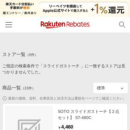
ホーム
ストア一覧
カテゴリー一覧
（
0
件）
ご指定の検索条件で「スライドガストーチ 」に一致するストアは見
百貨店・総合ECモール
イベント一覧
つかりませんでした。
ファッション・インナー・小物
リーベイツ注目ストア
ヘルプ
食品・スイーツ・お酒
商品一覧
（
23
件）
初回購入者限定特典
友達紹介
日用品・キッチン用品
対象ストア新規限定特典
最新の価格、送料、在庫状況と決済方法は遷移先ページでご確認ください。
コスメ・健康・医薬品
楽天IDでログイン/会員登録
新着ストアのご紹介
SOTO スライドガストーチ【２点
キッズ・ベビー用品
セット】 ST-480C
電子書籍特集
家電・PC・スマホ・カメラ
4,460
楽天ペイ導入ストア
￥