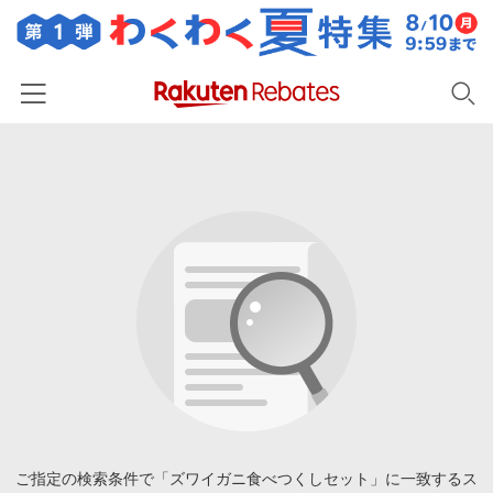
ホーム
カテゴリー一覧
百貨店・総合ECモール
イベント一覧
ファッション・インナー・小物
リーベイツ注目ストア
ヘルプ
食品・スイーツ・お酒
初回購入者限定特典
友達紹介
日用品・キッチン用品
対象ストア新規限定特典
コスメ・健康・医薬品
楽天IDでログイン/会員登録
新着ストアのご紹介
キッズ・ベビー用品
電子書籍特集
家電・PC・スマホ・カメラ
ご指定の検索条件で「ズワイガニ食べつくしセット」に一致するス
楽天ペイ導入ストア