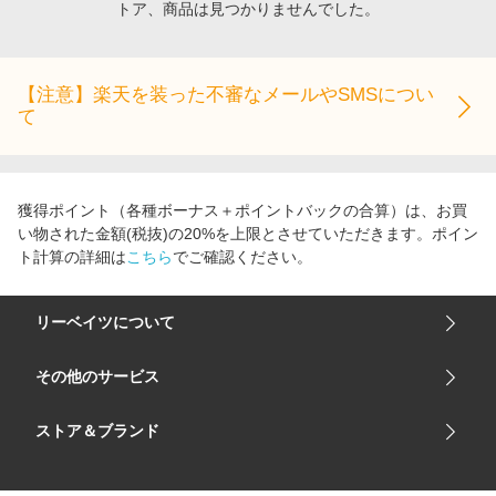
トア、商品は見つかりませんでした。
エンタメ
楽天サービス特集
スポーツ・アウトドア・ゴルフ
旅行特集
インテリア・寝具
【注意】楽天を装った不審なメールやSMSについ
お中元特集2026
て
ペット・花・DIY・車
わくわく夏特集
旅行・レジャー・ホテル予約
とことん買い物チャレンジ
生活・お役立ち
Apple公式サイト×楽天カード分割払い
獲得ポイント（各種ボーナス＋ポイントバックの合算）は、お買
金融・マネー・保険
い物された金額(税抜)の20%を上限とさせていただきます。ポイン
Qoo10メガポ
ト計算の詳細は
こちら
でご確認ください。
デジタルコンテンツ
ビジネス・その他サービス
リーベイツについて
会社概要
その他のサービス
ご利用ガイド
楽天市場
ストア＆ブランド
サイトマップ
楽天モバイル
ユニクロオンラインストア
リーベイツ 公式アプリ