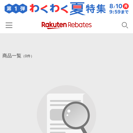
ホーム
商品一覧
カテゴリー一覧
（0件）
百貨店・総合ECモール
イベント一覧
ファッション・インナー・小物
リーベイツ注目ストア
ヘルプ
食品・スイーツ・お酒
初回購入者限定特典
友達紹介
日用品・キッチン用品
対象ストア新規限定特典
コスメ・健康・医薬品
楽天IDでログイン/会員登録
新着ストアのご紹介
キッズ・ベビー用品
電子書籍特集
家電・PC・スマホ・カメラ
楽天ペイ導入ストア