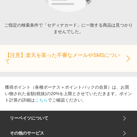
エンタメ
楽天サービス特集
スポーツ・アウトドア・ゴルフ
旅行特集
インテリア・寝具
ご指定の検索条件で「セディナカード」に一致する商品は見つかり
お中元特集2026
ませんでした。
ペット・花・DIY・車
わくわく夏特集
旅行・レジャー・ホテル予約
とことん買い物チャレンジ
生活・お役立ち
【注意】楽天を装った不審なメールやSMSについ
Apple公式サイト×楽天カード分割払い
て
金融・マネー・保険
Qoo10メガポ
デジタルコンテンツ
ビジネス・その他サービス
獲得ポイント（各種ボーナス＋ポイントバックの合算）は、お買
い物された金額(税抜)の20%を上限とさせていただきます。ポイン
ト計算の詳細は
こちら
でご確認ください。
リーベイツについて
会社概要
その他のサービス