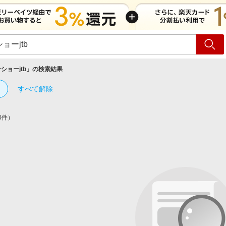
ショッピング
旅行
サ
ショーjtb
」の検索結果
すべて解除
0件）