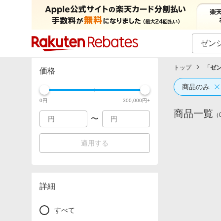
カテゴリー一覧
イベント一覧
トップ
「
ゼン
価格
商品のみ
0
円
300,000
円+
商品一覧
（
〜
適用する
詳細
すべて