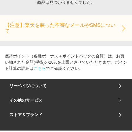
商品は見つかりませんでした。
エンタメ
楽天サービス特集
スポーツ・アウトドア・ゴルフ
旅行特集
インテリア・寝具
【注意】楽天を装った不審なメールやSMSについ
わくわく夏特集
て
ペット・花・DIY・車
50万ポイント山分けキャンペーン
旅行・レジャー・ホテル予約
とことん買い物チャレンジ
生活・お役立ち
Apple公式サイト×楽天カード分割払い
獲得ポイント（各種ボーナス＋ポイントバックの合算）は、お買
金融・マネー・保険
い物された金額(税抜)の20%を上限とさせていただきます。ポイン
Samsung ボーナスキャンペーン
ト計算の詳細は
こちら
でご確認ください。
デジタルコンテンツ
週末の高還元 夏の長期版
ビジネス・その他サービス
リーベイツについて
会社概要
その他のサービス
ご利用ガイド
楽天市場
ストア＆ブランド
サイトマップ
楽天モバイル
ユニクロオンラインストア
リーベイツ 公式アプリ