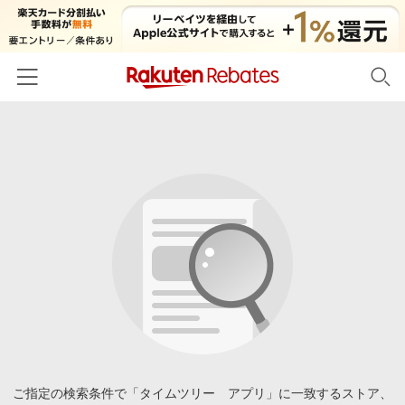
ホーム
カテゴリー一覧
百貨店・総合ECモール
イベント一覧
ファッション・インナー・小物
リーベイツ注目ストア
ヘルプ
食品・スイーツ・お酒
初回購入者限定特典
友達紹介
日用品・キッチン用品
対象ストア新規限定特典
コスメ・健康・医薬品
楽天IDでログイン/会員登録
新着ストアのご紹介
キッズ・ベビー用品
電子書籍特集
家電・PC・スマホ・カメラ
ご指定の検索条件で「タイムツリー アプリ」に一致するストア、
楽天ペイ導入ストア