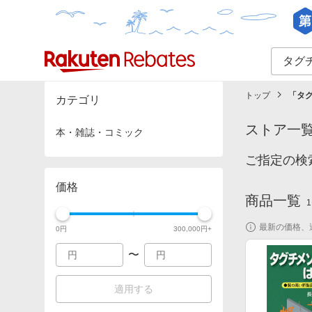
カテゴリー一覧
イベント一覧
トップ
「
タ
カテゴリ
ストア一
本・雑誌・コミック
ご指定の検
価格
商品一覧
1
最新の価格、
0
円
300,000
円+
〜
適用する