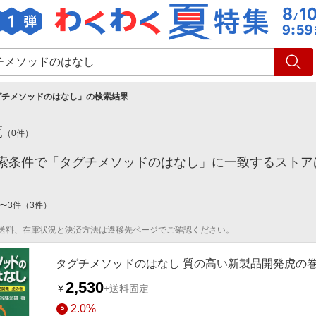
ショッピング
旅行
サ
グチメソッドのはなし
」の検索結果
覧
（
0
件）
索条件で「タグチメソッドのはなし」に一致するストア
〜
3
件
（
3
件）
送料、在庫状況と決済方法は遷移先ページでご確認ください。
タグチメソッドのはなし 質の高い新製品開発虎の
2,530
￥
+送料固定
2.0%