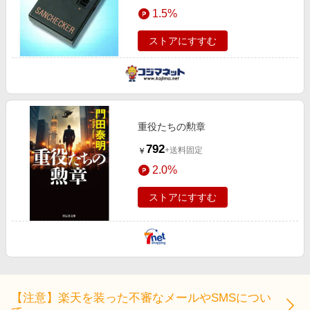
エンタメ
1.5%
楽天サービス特集
スポーツ・アウトドア・ゴルフ
旅行特集
ストアにすすむ
インテリア・寝具
お中元特集2026
ペット・花・DIY・車
わくわく夏特集
旅行・レジャー・ホテル予約
とことん買い物チャレンジ
生活・お役立ち
重役たちの勲章
Apple公式サイト×楽天カード分割払い
金融・マネー・保険
792
+送料固定
￥
Qoo10メガポ
デジタルコンテンツ
2.0%
ビジネス・その他サービス
ストアにすすむ
【注意】楽天を装った不審なメールやSMSについ