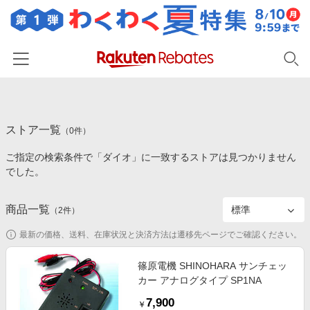
ホーム
ストア一覧
カテゴリー一覧
（
0
件）
ご指定の検索条件で「ダイオ」に一致するストアは見つかりません
百貨店・総合ECモール
イベント一覧
でした。
ファッション・インナー・小物
リーベイツ注目ストア
ヘルプ
食品・スイーツ・お酒
商品一覧
（
2
件）
初回購入者限定特典
友達紹介
日用品・キッチン用品
対象ストア新規限定特典
最新の価格、送料、在庫状況と決済方法は遷移先ページでご確認ください。
コスメ・健康・医薬品
楽天IDでログイン/会員登録
新着ストアのご紹介
篠原電機 SHINOHARA サンチェッ
キッズ・ベビー用品
カー アナログタイプ SP1NA
電子書籍特集
家電・PC・スマホ・カメラ
7,900
楽天ペイ導入ストア
￥