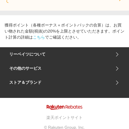
て
獲得ポイント（各種ボーナス＋ポイントバックの合算）は、お買
い物された金額(税抜)の20%を上限とさせていただきます。ポイン
ト計算の詳細は
こちら
でご確認ください。
リーベイツについて
会社概要
その他のサービス
ご利用ガイド
楽天市場
ストア＆ブランド
サイトマップ
楽天モバイル
ユニクロオンラインストア
リーベイツ 公式アプリ
GU（ジーユー）
リーベイツ ポイントアシスト
資生堂オンラインストア
ヘルプ・お問い合わせ
楽天ポイントサイト
Apple公式サイト
利用規約
© Rakuten Group, Inc.