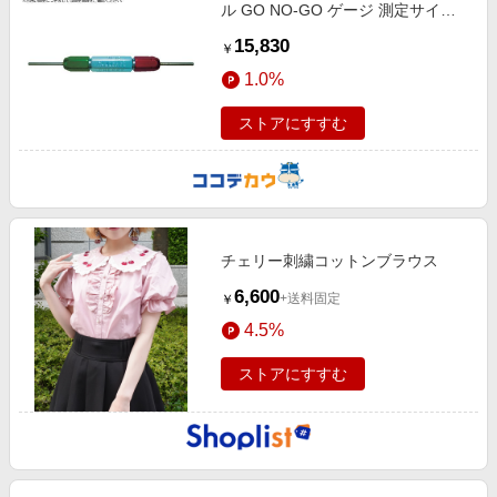
ル GO NO-GO ゲージ 測定サイズ3
16 T172-6
15,830
￥
1.0%
ストアにすすむ
チェリー刺繍コットンブラウス
6,600
+送料固定
￥
4.5%
ストアにすすむ