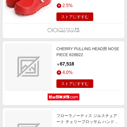
エンタメ
2.5%
楽天サービス特集
スポーツ・アウトドア・ゴルフ
旅行特集
ストアにすすむ
インテリア・寝具
わくわく夏特集
ペット・花・DIY・車
とことん買い物チャレンジ
旅行・レジャー・ホテル予約
Apple公式サイト×楽天カード分割払い
CHERRY PULLING HEAD用 NOSE
生活・お役立ち
Qoo10メガポ
PIECE 828B22
金融・マネー・保険
Samsung ボーナスキャンペーン
67,518
￥
デジタルコンテンツ
週末の高還元 夏の長期版
4.0%
ビジネス・その他サービス
ストアにすすむ
フローラノーティス ジルスチュア
ート チェリーブロッサム ハンドウ