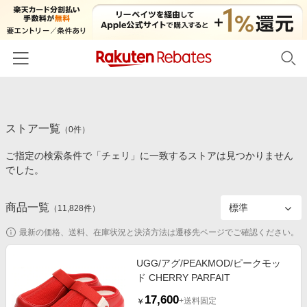
ホーム
ストア一覧
カテゴリー一覧
（
0
件）
ご指定の検索条件で「チェリ」に一致するストアは見つかりません
百貨店・総合ECモール
イベント一覧
でした。
ファッション・インナー・小物
リーベイツ注目ストア
ヘルプ
食品・スイーツ・お酒
商品一覧
（
11,828
件）
初回購入者限定特典
友達紹介
日用品・キッチン用品
対象ストア新規限定特典
最新の価格、送料、在庫状況と決済方法は遷移先ページでご確認ください。
コスメ・健康・医薬品
楽天IDでログイン/会員登録
新着ストアのご紹介
UGG/アグ/PEAKMOD/ピークモッ
キッズ・ベビー用品
ド CHERRY PARFAIT
電子書籍特集
家電・PC・スマホ・カメラ
17,600
楽天ペイ導入ストア
+送料固定
￥