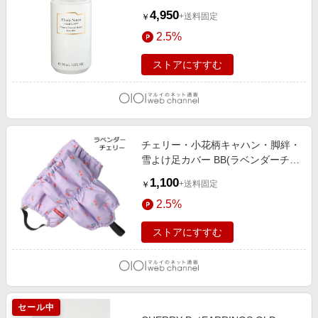
4,950
+送料固定
￥
2.5%
ストアにすすむ
チェリー・小花柄キャハン・脚絆・
雪よけ足カバー BB(ラベンダーチェ
リー)
1,100
+送料固定
￥
2.5%
ストアにすすむ
セール中