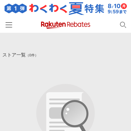
ホーム
ストア一覧
カテゴリー一覧
（0件）
百貨店・総合ECモール
イベント一覧
ファッション・インナー・小物
リーベイツ注目ストア
ヘルプ
食品・スイーツ・お酒
初回購入者限定特典
友達紹介
日用品・キッチン用品
対象ストア新規限定特典
コスメ・健康・医薬品
楽天IDでログイン/会員登録
新着ストアのご紹介
キッズ・ベビー用品
電子書籍特集
家電・PC・スマホ・カメラ
楽天ペイ導入ストア