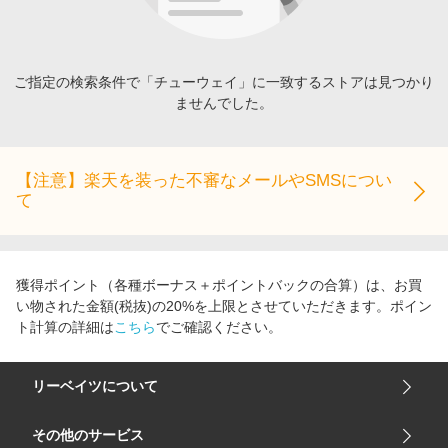
エンタメ
楽天サービス特集
スポーツ・アウトドア・ゴルフ
旅行特集
インテリア・寝具
ご指定の検索条件で「チューウェイ」に一致するストアは見つかり
お中元特集2026
ませんでした。
ペット・花・DIY・車
わくわく夏特集
旅行・レジャー・ホテル予約
とことん買い物チャレンジ
生活・お役立ち
【注意】楽天を装った不審なメールやSMSについ
Apple公式サイト×楽天カード分割払い
て
金融・マネー・保険
Qoo10メガポ
デジタルコンテンツ
ビジネス・その他サービス
獲得ポイント（各種ボーナス＋ポイントバックの合算）は、お買
い物された金額(税抜)の20%を上限とさせていただきます。ポイン
ト計算の詳細は
こちら
でご確認ください。
リーベイツについて
会社概要
その他のサービス