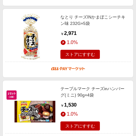
なとり チーズINかまぼこシーチキ
ン味 232G×5袋
2,971
￥
1.0%
ストアにすすむ
テーブルマーク チーズinハンバー
グ(ミニ) 90g×4袋
1,530
￥
1.0%
ストアにすすむ