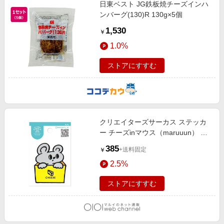
日東ベスト JG鉄板焼チーズインハ
ンバーグ(130)R 130g×5個
1,530
￥
1.0%
ストアにすすむ
クリエイターズサーカス ステッカ
ー チーズinマウス（maruuun） チ
ーズinマウス（maruuun）
385
+送料固定
￥
2.5%
ストアにすすむ