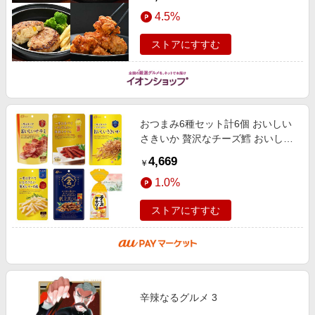
＆ご褒美ギフト】
4.5%
ストアにすすむ
おつまみ6種セット計6個 おいしい
さきいか 贅沢なチーズ鱈 おいしい
サラミ チーズINかまぼこ 帆立貝ひ
4,669
￥
も 粗挽きサラミ
1.0%
ストアにすすむ
辛辣なるグルメ 3