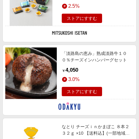
エンタメ
2.5%
丹/公式】
楽天サービス特集
スポーツ・アウトドア・ゴルフ
旅行特集
ストアにすすむ
インテリア・寝具
わくわく夏特集
ペット・花・DIY・車
とことん買い物チャレンジ
旅行・レジャー・ホテル予約
Apple公式サイト×楽天カード分割払い
「淡路島の恵み」熟成淡路牛１０
生活・お役立ち
Qoo10メガポ
０％チーズインハンバーグセット
金融・マネー・保険
Samsung ボーナスキャンペーン
4,050
￥
デジタルコンテンツ
週末の高還元 夏の長期版
3.0%
ビジネス・その他サービス
ストアにすすむ
なとり チーズｉｎかまぼこ ８本２
３２ｇ ×10 【送料込】(一部地域別