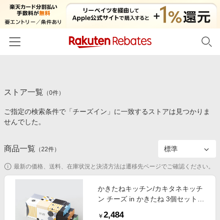
ホーム
ストア一覧
カテゴリー一覧
（
0
件）
ご指定の検索条件で「チーズイン」に一致するストアは見つかりま
百貨店・総合ECモール
イベント一覧
せんでした。
ファッション・インナー・小物
リーベイツ注目ストア
ヘルプ
食品・スイーツ・お酒
商品一覧
（
22
件）
初回購入者限定特典
友達紹介
日用品・キッチン用品
対象ストア新規限定特典
最新の価格、送料、在庫状況と決済方法は遷移先ページでご確認ください。
コスメ・健康・医薬品
楽天IDでログイン/会員登録
新着ストアのご紹介
かきたねキッチン/カキタネキッチ
キッズ・ベビー用品
ン チーズ in かきたね 3個セット
電子書籍特集
「銀座限定パッケージ」 お菓子・
家電・PC・スマホ・カメラ
2,484
楽天ペイ導入ストア
￥
チョコレート（和菓子）【三越伊勢