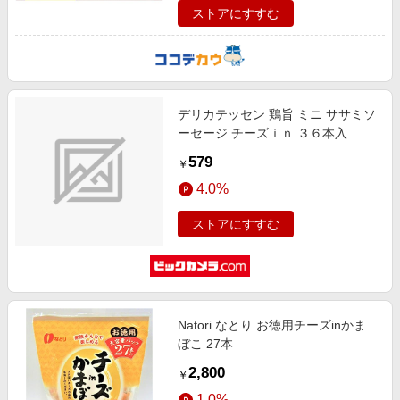
ストアにすすむ
デリカテッセン 鶏旨 ミニ ササミソ
ーセージ チーズｉｎ ３６本入
579
￥
4.0%
ストアにすすむ
Natori なとり お徳用チーズinかま
ぼこ 27本
2,800
￥
1.0%