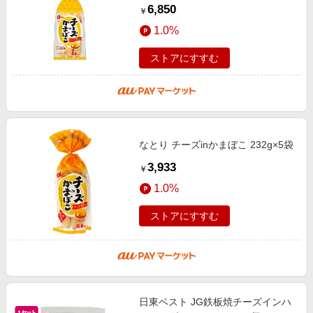
途)
6,850
￥
1.0%
ストアにすすむ
なとり チーズinかまぼこ 232g×5袋
3,933
￥
1.0%
ストアにすすむ
日東ベスト JG鉄板焼チーズインハ