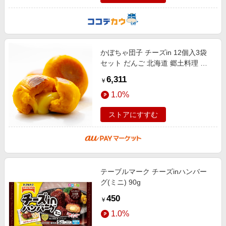
かぼちゃ団子 チーズin 12個入3袋
セット だんご 北海道 郷土料理 団
子 おやつ おつまみ
6,311
￥
1.0%
ストアにすすむ
テーブルマーク チーズinハンバー
グ(ミニ) 90g
450
￥
1.0%