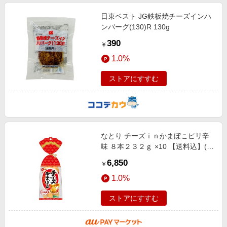
日東ベスト JG鉄板焼チーズインハ
ンバーグ(130)R 130g
390
￥
1.0%
ストアにすすむ
なとり チーズｉｎかまぼこピリ辛
味 ８本２３２ｇ ×10 【送料込】(一
部地域別途)
6,850
￥
1.0%
ストアにすすむ