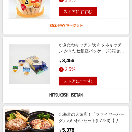
ストアにすすむ
かきたねキッチン/カキタネキッチ
ン かきたね銀座パッケージ3箱セッ
ト お菓子・チョコレート（和菓
3,456
￥
子）【三越伊勢丹/公式】
2.5%
ストアにすすむ
北海道の人気店！「ファイヤーバー
グ」わいわいセット(L7783)【サク
ワ】【直送】 惣菜【季節の贈り物
5,378
￥