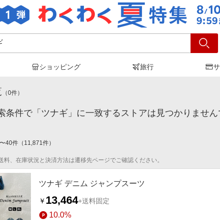
ショッピング
旅行
サ
ナギ
」の検索結果
覧
（
0
件）
索条件で「ツナギ」に一致するストアは見つかりません
〜
40
件
（
11,871
件）
送料、在庫状況と決済方法は遷移先ページでご確認ください。
ツナギ デニム ジャンプスーツ
13,464
￥
+送料固定
10.0%