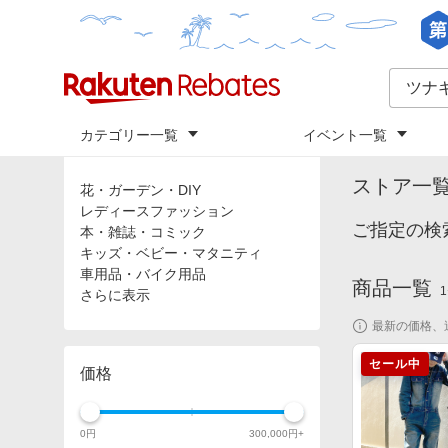
カテゴリー一覧
イベント一覧
トップ
「
ツ
カテゴリ
ストア一
花・ガーデン・DIY
レディースファッション
ご指定の検
本・雑誌・コミック
キッズ・ベビー・マタニティ
車用品・バイク用品
商品一覧
1
さらに表示
最新の価格、
セール中
価格
0
円
300,000
円+