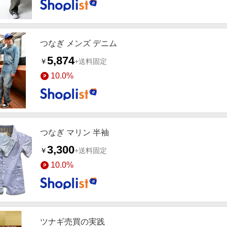
つなぎ メンズ デニム
5,874
￥
+送料固定
10.0%
つなぎ マリン 半袖
3,300
￥
+送料固定
10.0%
ツナギ売買の実践